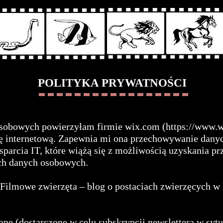
POLITYKA PRYWATNOŚCI
osobowych powierzyłam firmie wix.com (
https://www.w
ę internetową. Zapewnia mi ona przechowywanie dany
wsparcia IT, które wiążą się z możliwością uzyskania p
ch danych osobowych.
Filmowe zwierzęta – blog o postaciach zwierzęcych w k
ne (dostarczone w celu subskrypcji newslettera w sytu