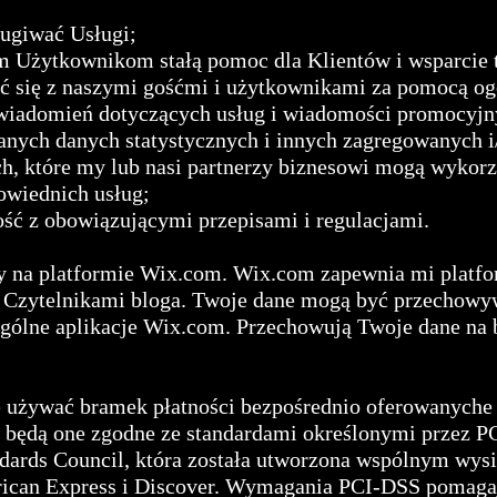
ługiwać Usługi;
 Użytkownikom stałą pomoc dla Klientów i wsparcie 
ć się z naszymi gośćmi i użytkownikami za pomocą og
wiadomień dotyczących usług i wiadomości promocyjn
anych danych statystycznych i innych zagregowanych
h, które my lub nasi partnerzy biznesowi mogą wykorz
owiednich usług;
ść z obowiązującymi przepisami i regulacjami.
y na platformie Wix.com. Wix.com zapewnia mi platfor
z Czytelnikami bloga. Twoje dane mogą być przechow
ogólne aplikacje Wix.com. Przechowują Twoje dane na 
dę używać bramek płatności bezpośrednio oferowanyche
 będą one zgodne ze standardami określonymi przez 
ndards Council, która została utworzona wspólnym wysi
rican Express i Discover. Wymagania PCI-DSS pomaga