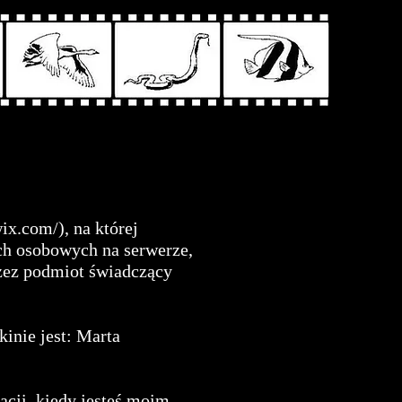
ix.com/),
na której
ch osobowych na serwerze,
rzez podmiot świadczący
inie jest: Marta
acji, kiedy jesteś moim