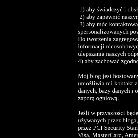
1) aby świadczyć i obs
2) aby zapewnić naszym
3) aby móc kontaktowa
spersonalizowanych po
Do tworzenia zagregow
informacji nieosobowyc
ulepszania naszych odp
4) aby zachować zgodno
Mój blog jest hostowan
umożliwia mi kontakt 
danych, bazy danych i 
zaporą ogniową.
Jeśli w przyszłości bę
używanych przez bloga,
przez PCI Security Sta
Visa, MasterCard, Ame