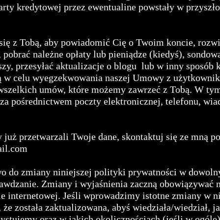
arty kredytowej przez ewentualine powstały w przyszło
ię z Tobą, aby powiadomić Cię o Twoim koncie, rozw
, pobrać należne opłaty lub pieniądze (kiedyś), sondo
szy, przesyłać aktualizacje o blogu lub w inny sposób 
bą w celu wyegzekwowania naszej Umowy z użytkownik
 wszelkich umów, które możemy zawrzeć z Tobą. W t
 za pośrednictwem poczty elektronicznej, telefonu, wi
y już przetwarzali Twoje dane, skontaktuj się ze mną p
il.com
o do zmiany niniejszej polityki prywatności w dowol
prawdzanie. Zmiany i wyjaśnienia zaczną obowiązywać 
e internetowej. Jeśli wprowadzimy istotne zmiany w nin
że została zaktualizowana, abyś wiedziała/wiedział, j
ystujemy oraz w jakich okolicznościach (jeśli w ogóle