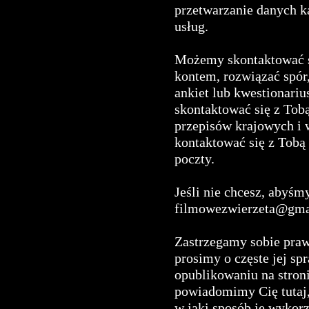
przetwarzanie danych k
usług.
Możemy skontaktować s
kontem, rozwiązać spór
ankiet lub kwestionariu
skontaktować się z To
przepisów krajowych i
kontaktować się z Tobą
poczty.
Jeśli nie chcesz, abyśm
filmowezwierzeta@gma
Zastrzegamy sobie praw
prosimy o częste jej s
opublikowaniu na stroni
powiadomimy Cię tutaj, 
w jaki sposób je wykorz