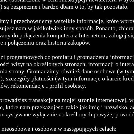
 są bezpieczne i bardzo dbam o to, by tak pozostało.
y i przechowujemy wszelkie informacje, które wprow
azujesz nam w jakikolwiek inny sposób. Ponadto, zbier
any do połączenia komputera z Internetem; zaloguj się;
 i połączeniu oraz historia zakupów.
i programowych do pomiaru i gromadzenia informacji
ości wizyt na określonych stronach, informacji o intera
ia strony. Gromadzimy również dane osobowe (w tym i
); szczegóły płatności (w tym informacje o karcie kre
tów, rekomendacje i profil osobisty.
eprowadzisz transakcję na mojej stronie internetowej, 
 które nam przekazujesz, takie jak imię i nazwisko, ad
orzystywane wyłącznie z określonych powyżej powod
nieosobowe i osobowe w następujących celach: