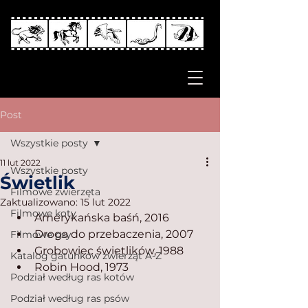
Post
Wszystkie posty
11 lut 2022
Wszystkie posty
Świetlik
Filmowe zwierzęta
Zaktualizowano:
15 lut 2022
Filmowe koty
Amerykańska baśń, 2016
Droga do przebaczenia, 2007
Filmowe psy
Grobowiec świetlików, 1988
Katalog gatunków zwierząt A-Z
Robin Hood, 1973
Podział według ras kotów
Podział według ras psów