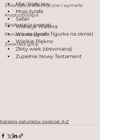
Mia i biały lew
Zwierzęta prehistoryczne i wymarłe
Moja żyrafa
Kryptozoologia
Safari
Eksploatacja zwierząt
Wakacje Waltera
Waves (żyrafa figurka na oknie)
Pomoc zwierzętom
Wielkie Piękno
Zwierzęta górą!
Złoty wiek (drewniana)
Zupełnie Nowy Testament
Katalog gatunków zwierząt A-Z