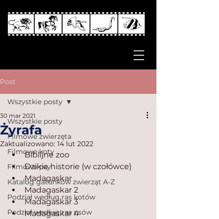
Post
Wszystkie posty
30 mar 2021
Wszystkie posty
Żyrafa
Filmowe zwierzęta
Zaktualizowano:
14 lut 2022
Filmowe koty
Biblijne zoo
Dzikie historie (w czołówce)
Filmowe psy
Madagaskar
Katalog gatunków zwierząt A-Z
Madagaskar 2
Podział według ras kotów
Madagaskar 3
Podział według ras psów
Madagaskar 4