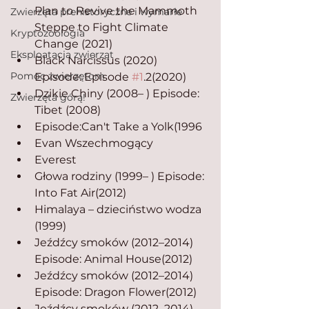
Plan to Revive the Mammoth 
Zwierzęta prehistoryczne i wymarłe
Steppe to Fight Climate 
Kryptozoologia
Change (2021)
Eksploatacja zwierząt
Black Narcissus (2020) 
Pomoc zwierzętom
Episode: Episode 
#1
.2(2020)
Dzikie Chiny (2008– ) Episode: 
Zwierzęta górą!
Tibet (2008)
Episode:Can't Take a Yolk(1996
Evan Wszechmogący
Everest
Głowa rodziny (1999– ) Episode: 
Into Fat Air(2012)
Himalaya – dzieciństwo wodza 
(1999)
Jeźdźcy smoków (2012–2014) 
Episode: Animal House(2012)
Jeźdźcy smoków (2012–2014) 
Episode: Dragon Flower(2012)
Jeźdźcy smoków (2012–2014) 