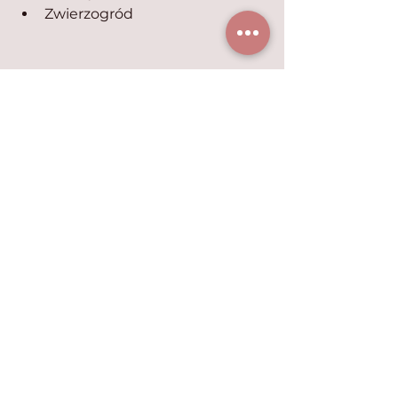
Zwierzogród 
Katalog gatunków zwierząt A-Z
Zobacz wszystkie
Ostatnie posty