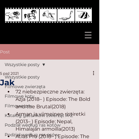
Post
Wszystkie posty
5 paź 2021
Wszystkie posty
Jak
Filmowe zwierzęta
72 niebezpieczne zwierzęta: 
Filmowe koty
Azja (2018– ) Episode: The Bold 
Filmowe psy
and the Brutal(2018)
Arman ja viimeinen ristiretki 
Katalog gatunków zwierząt A-Z
(2013– ) Episode: Nepal, 
Podział według ras kotów
Himalajan armoilla(2013)
Podział według ras psów
Atlas Pro (2018– ) Episode: The 