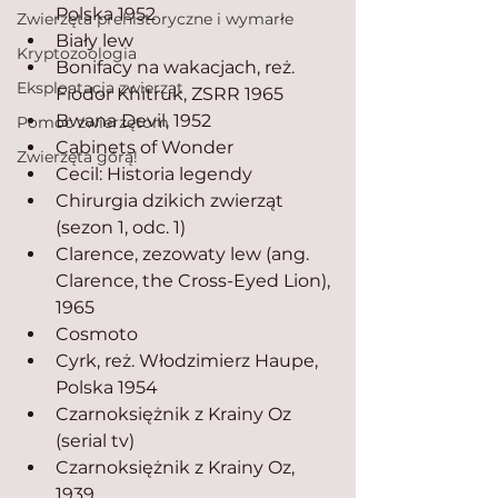
Polska 1952
Zwierzęta prehistoryczne i wymarłe
Biały lew
Kryptozoologia
Bonifacy na wakacjach, reż. 
Eksploatacja zwierząt
Fiodor Khitruk, ZSRR 1965
Bwana Devil, 1952
Pomoc zwierzętom
Cabinets of Wonder
Zwierzęta górą!
Cecil: Historia legendy
Chirurgia dzikich zwierząt 
(sezon 1, odc. 1)
Clarence, zezowaty lew (ang. 
Clarence, the Cross-Eyed Lion), 
1965
Cosmoto
Cyrk, reż. Włodzimierz Haupe, 
Polska 1954
Czarnoksiężnik z Krainy Oz 
(serial tv)
Czarnoksiężnik z Krainy Oz, 
1939