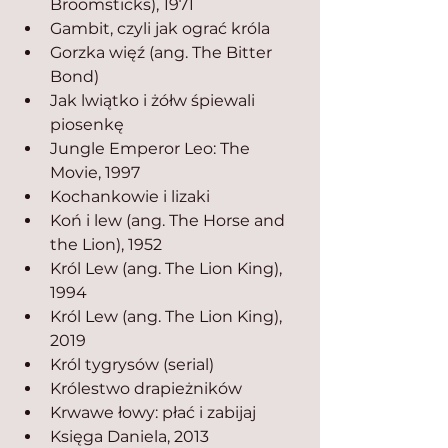
Broomsticks), 1971
Gambit, czyli jak ograć króla
Gorzka więź (ang. The Bitter 
Bond)
Jak lwiątko i żółw śpiewali 
piosenkę
Jungle Emperor Leo: The 
Movie, 1997
Kochankowie i lizaki
Koń i lew (ang. The Horse and 
the Lion), 1952
Król Lew (ang. The Lion King), 
1994
Król Lew (ang. The Lion King), 
2019
Król tygrysów (serial)
Królestwo drapieżników
Krwawe łowy: płać i zabijaj
Księga Daniela, 2013