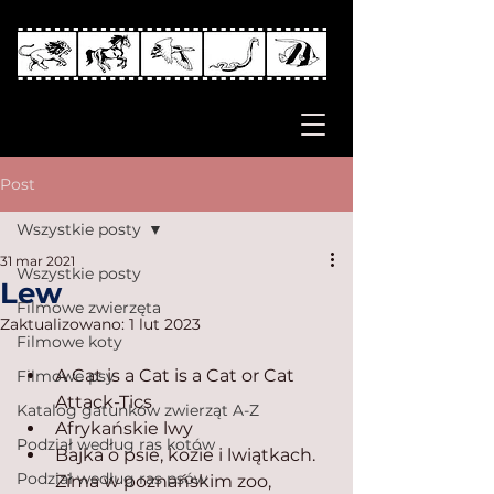
Post
Wszystkie posty
31 mar 2021
Wszystkie posty
Lew
Filmowe zwierzęta
Zaktualizowano:
1 lut 2023
Filmowe koty
A Cat is a Cat is a Cat or Cat 
Filmowe psy
Attack-Tics
Katalog gatunków zwierząt A-Z
Afrykańskie lwy
Podział według ras kotów
Bajka o psie, kozie i lwiątkach. 
Podział według ras psów
Zima w poznańskim zoo, 