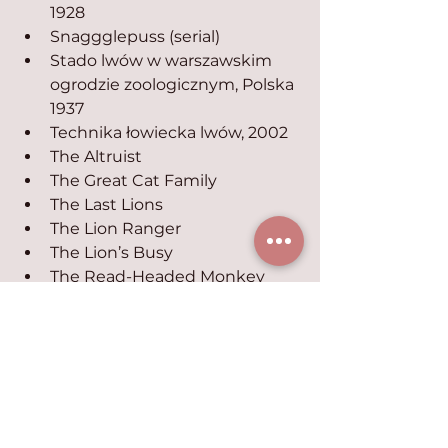
1928
Snaggglepuss (serial)
Stado lwów w warszawskim 
ogrodzie zoologicznym, Polska 
1937
Technika łowiecka lwów, 2002
The Altruist
The Great Cat Family
The Last Lions
The Lion Ranger
The Lion’s Busy
The Read-Headed Monkey
The Temperamental Lion
The Wiz, 1978
Tygrys na pokładzie, 1960
W 80 dni dookoła świata z 
Willym Foggiem
Wakacje Waltera (ang. 
Secondhand Lions), 2003