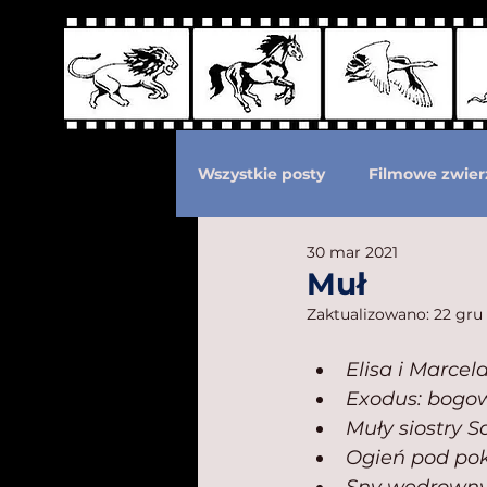
Wszystkie posty
Filmowe zwier
30 mar 2021
Podział według ras kotów
Muł
Zaktualizowano:
22 gru
Eksploatacja zwierząt
Po
Elisa i Marcela
Exodus: bogow
Muły siostry S
Ogień pod po