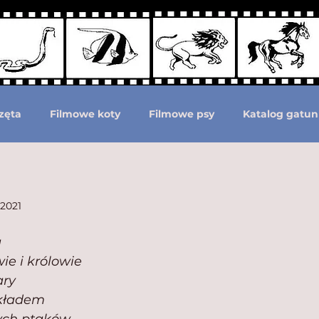
zęta
Filmowe koty
Filmowe psy
Katalog gatun
Podział według ras psów
Zwierzęta prehistoryczne i 
 2021
moc zwierzętom
Zwierzęta górą!
 
ie i królowie
ary
kładem 