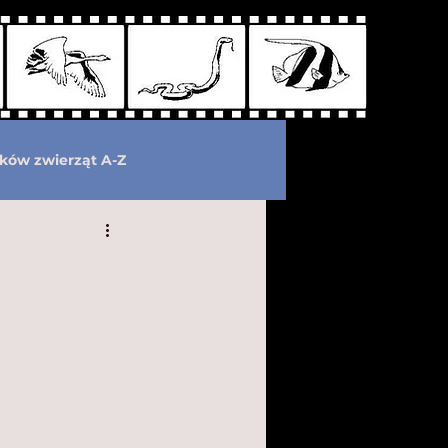
ków zwierząt A-Z
wymarłe
Kryptozoologia