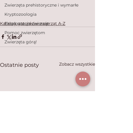
Zwierzęta prehistoryczne i wymarłe
Kryptozoologia
Katalog gatunków zwierząt A-Z
Eksploatacja zwierząt
Pomoc zwierzętom
Zwierzęta górą!
Zobacz wszystkie
Ostatnie posty