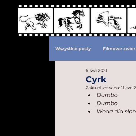
Wszystkie posty
Filmowe zwier
6 kwi 2021
Podział według ras kotów
Cyrk
Zaktualizowano:
11 cze 
Dumbo
Eksploatacja zwierząt
Po
Dumbo
Woda dla słon