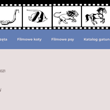
zęta
Filmowe koty
Filmowe psy
Katalog gatun
Podział według ras psów
Zwierzęta prehistoryczne i 
2021
moc zwierzętom
Zwierzęta górą!
i