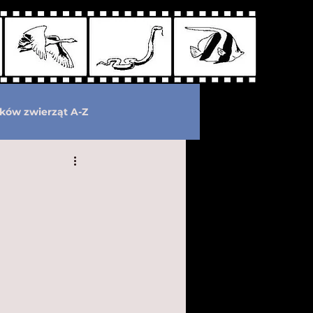
ków zwierząt A-Z
wymarłe
Kryptozoologia