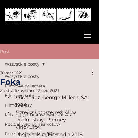
Post
Wszystkie posty
30 mar 2021
Wszystkie posty
Foka
Filmowe zwierzęta
Zaktualizowano:
12 cze 2021
Filmowe koty
Andre
, reż. George Miller, USA 
1994
Filmowe psy
Fateicz i morze
, reż. Alina 
Katalog gatunków zwierząt A-Z
Rudnitskaya, Sergey 
Podział według ras kotów
Vinokurov, 
Podział według ras psów
Rosja/Polska/Finlandia 2018