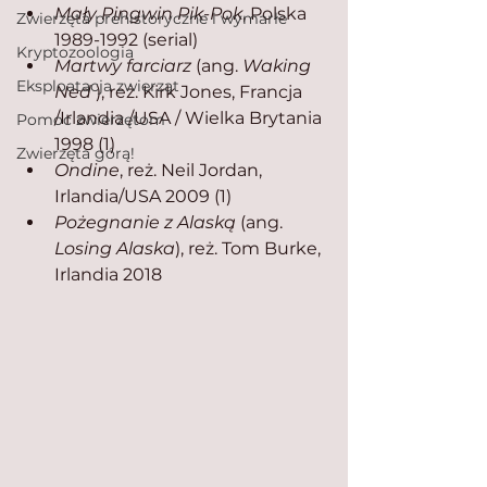
Mały Pingwin Pik-Pok
, Polska 
Zwierzęta prehistoryczne i wymarłe
1989-1992 (serial)
Kryptozoologia
Martwy farciarz
 (ang. 
Waking 
Eksploatacja zwierząt
Ned
 ), reż. Kirk Jones, Francja 
/Irlandia /USA / Wielka Brytania 
Pomoc zwierzętom
1998 (1)
Zwierzęta górą!
Ondine
, reż. Neil Jordan, 
Irlandia/USA 2009 (1)
Pożegnanie z Alaską
 (ang. 
Losing Alaska
), reż. Tom Burke, 
Irlandia 2018