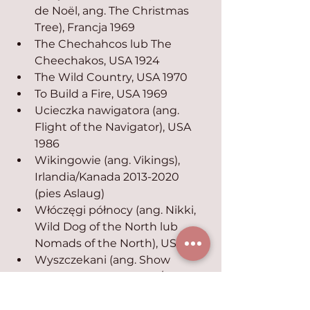
de Noël, ang. The Christmas 
Tree), Francja 1969
The Chechahcos lub The 
Cheechakos, USA 1924
The Wild Country, USA 1970
To Build a Fire, USA 1969
Ucieczka nawigatora (ang. 
Flight of the Navigator), USA 
1986
Wikingowie (ang. Vikings), 
Irlandia/Kanada 2013-2020 
(pies Aslaug)
Włóczęgi północy (ang. Nikki, 
Wild Dog of the North lub 
Nomads of the North), USA 1961
Wyszczekani (ang. Show 
Dogs), Wielka Brytania/USA 
2018
Żelazna wola (ang. Iron Will), 