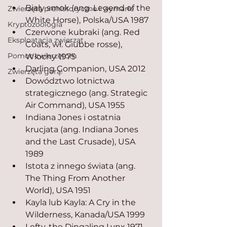
Biały smok (ang. Legend of the 
Zwierzęta prehistoryczne i wymarłe
White Horse), Polska/USA 1987
Kryptozoologia
Czerwone kubraki (ang. Red 
Eksploatacja zwierząt
Coats, wł. Giubbe rosse), 
Pomoc zwierzętom
Włochy 1975
Darling Companion, USA 2012
Zwierzęta górą!
Dowództwo lotnictwa 
strategicznego (ang. Strategic 
Air Command), USA 1955
Indiana Jones i ostatnia 
krucjata (ang. Indiana Jones 
and the Last Crusade), USA 
1989
Istota z innego świata (ang. 
The Thing From Another 
World), USA 1951
Kayla lub Kayla: A Cry in the 
Wilderness, Kanada/USA 1999
Lefty, the Dingaling Lynx 1971 