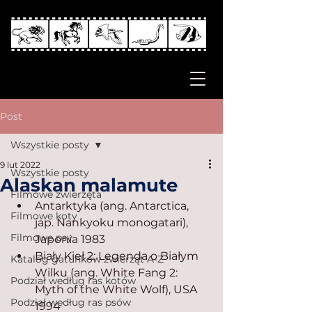
Post
Wszystkie posty
9 lut 2022
Wszystkie posty
Alaskan malamute
Filmowe zwierzęta
Antarktyka (ang. Antarctica, 
Filmowe koty
jap. Nankyoku monogatari), 
Filmowe psy
Japonia 1983
Biały Kieł 2: Legenda o Białym 
Katalog gatunków zwierząt A-Z
Wilku (ang. White Fang 2: 
Podział według ras kotów
Myth of the White Wolf), USA 
Podział według ras psów
1994