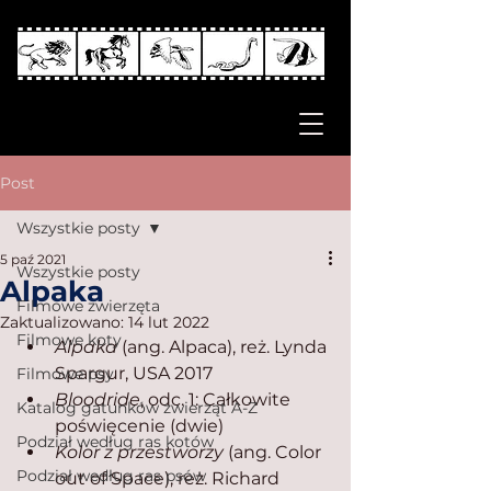
Post
Wszystkie posty
5 paź 2021
Wszystkie posty
Alpaka
Filmowe zwierzęta
Zaktualizowano:
14 lut 2022
Filmowe koty
Alpaka
 (ang. Alpaca), reż. Lynda 
Spargur, USA 2017
Filmowe psy
Bloodride
, odc. 1: Całkowite 
Katalog gatunków zwierząt A-Z
poświęcenie (dwie)
Podział według ras kotów
Kolor z przestworzy
 (ang. Color 
Podział według ras psów
out of Space), reż. Richard 