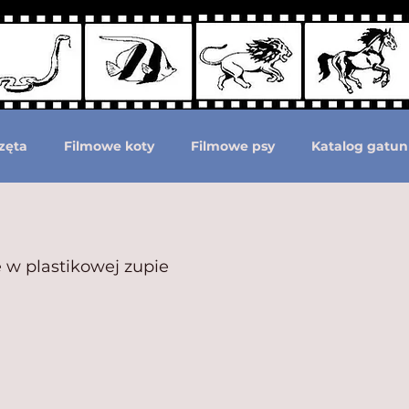
zęta
Filmowe koty
Filmowe psy
Katalog gatun
Podział według ras psów
Zwierzęta prehistoryczne i 
ie w plastikowej zupie
moc zwierzętom
Zwierzęta górą!