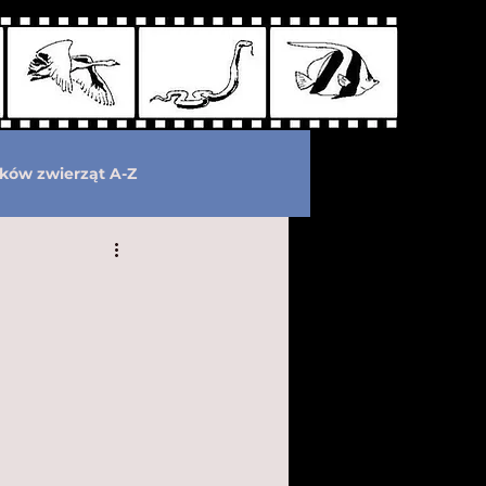
ków zwierząt A-Z
wymarłe
Kryptozoologia