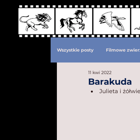
Wszystkie posty
Filmowe zwier
11 kwi 2022
Podział według ras kotów
Barakuda
Julieta i żółw
Eksploatacja zwierząt
Po