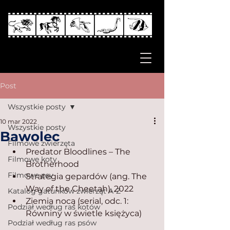
Post
Wszystkie posty
10 mar 2022
Wszystkie posty
Bawolec
Filmowe zwierzęta
Predator Bloodlines – The 
Filmowe koty
Brotherhood
Filmowe psy
Strategia gepardów (ang. The 
Way of the Cheetah), 2022
Katalog gatunków zwierząt A-Z
Ziemia nocą (serial, odc. 1: 
Podział według ras kotów
Równiny w świetle księżyca)
Podział według ras psów