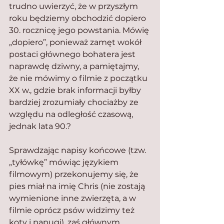
trudno uwierzyć, że w przyszłym 
roku będziemy obchodzić dopiero 
30. rocznicę jego powstania. Mówię 
„dopiero”, ponieważ zamęt wokół 
postaci głównego bohatera jest 
naprawdę dziwny, a pamiętajmy, 
że nie mówimy o filmie z początku 
XX w., gdzie brak informacji byłby 
bardziej zrozumiały chociażby ze 
względu na odległość czasową, 
jednak lata 90.?
Sprawdzając napisy końcowe (tzw. 
„tyłówkę” mówiąc językiem 
filmowym) przekonujemy się, że 
pies miał na imię Chris (nie zostają 
wymienione inne zwierzęta, a w 
filmie oprócz psów widzimy też 
koty i papugi), zaś głównym 