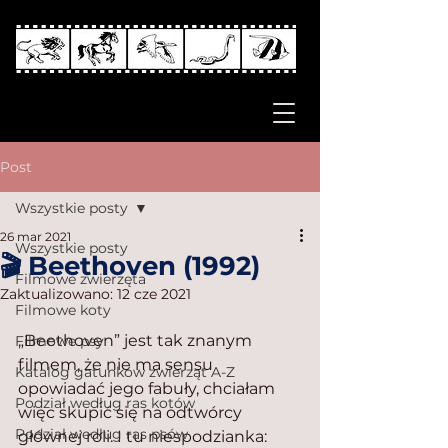
Post
Wszystkie posty
26 mar 2021
Wszystkie posty
🎬 Beethoven (1992)
Filmowe zwierzęta
Zaktualizowano:
12 cze 2021
Filmowe koty
„Beethoven” jest tak znanym 
Filmowe psy
filmem, że nie ma sensu 
Katalog gatunków zwierząt A-Z
opowiadać jego fabuły, chciałam 
Podział według ras kotów
więc skupić się na odtwórcy 
Podział według ras psów
głównej roli. I tu niespodzianka: 