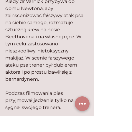
Kiedy dr Varnick przybywa do 
domu Newtona, aby 
zainscenizować fałszywy atak psa 
na siebie samego, rozmazuje 
sztuczną krew na nosie 
Beethovena i na własnej ręce. W 
tym celu zastosowano 
nieszkodliwy, nietoksyczny 
makijaż. W scenie fałszywego 
ataku psa trener był dublerem 
aktora i po prostu bawił się z 
bernardynem.
Podczas filmowania pies 
przyjmował jedzenie tylko na 
sygnał swojego trenera.
Film został nakręcony głównie w 
południowej części Pasadeny, 