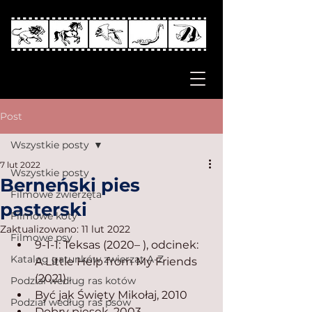
Post
Wszystkie posty
7 lut 2022
Wszystkie posty
Berneński pies
Filmowe zwierzęta
pasterski
Filmowe koty
Zaktualizowano:
11 lut 2022
Filmowe psy
9-1-1: Teksas (2020– ), odcinek: 
Katalog gatunków zwierząt A-Z
A Little Help from My Friends 
(2021)
Podział według ras kotów
Być jak Święty Mikołaj, 2010
Podział według ras psów
Dobry piesek, 2003