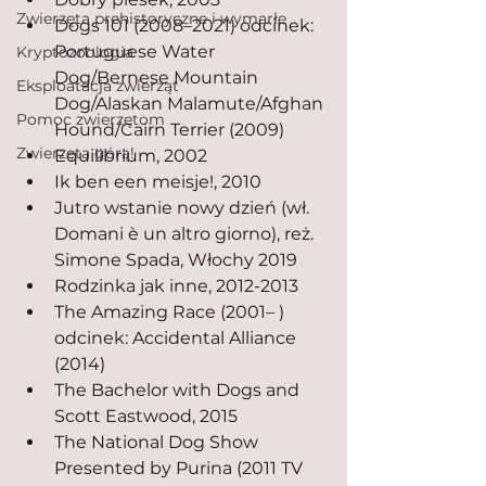
Zwierzęta prehistoryczne i wymarłe
Dogs 101 (2008–2021) odcinek: 
Portuguese Water 
Kryptozoologia
Dog/Bernese Mountain 
Eksploatacja zwierząt
Dog/Alaskan Malamute/Afghan 
Pomoc zwierzętom
Hound/Cairn Terrier (2009)
Zwierzęta górą!
Equilibrium, 2002
Ik ben een meisje!, 2010
Jutro wstanie nowy dzień (wł. 
Domani è un altro giorno), reż. 
Simone Spada, Włochy 2019
Rodzinka jak inne, 2012-2013
The Amazing Race (2001– ) 
odcinek: Accidental Alliance 
(2014)
The Bachelor with Dogs and 
Scott Eastwood, 2015
The National Dog Show 
Presented by Purina (2011 TV 