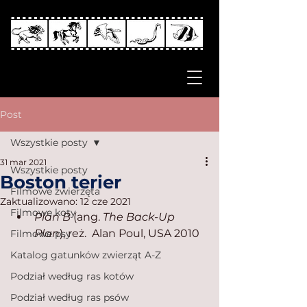
Post
Wszystkie posty
31 mar 2021
Wszystkie posty
Boston terier
Filmowe zwierzęta
Zaktualizowano:
12 cze 2021
Filmowe koty
Plan B
 (ang. 
The Back-Up 
Plan
), reż.  Alan Poul, USA 2010
Filmowe psy
Katalog gatunków zwierząt A-Z
Podział według ras kotów
Podział według ras psów