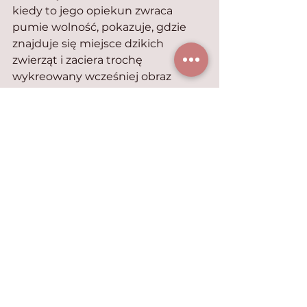
kiedy to jego opiekun zwraca 
pumie wolność, pokazuje, gdzie 
znajduje się miejsce dzikich 
zwierząt i zaciera trochę 
wykreowany wcześniej obraz 
pumy jako zwierzaka domowego, 
przysparzającego masę kłopotów, 
ale jednak traktowanego jak duże 
dziecko. Co ciekawe, dojrzewanie 
Charliego zbiega się w czasie ze 
znalezieniem partnerki przez 
Jessa. Do tej pory obaj czuli się 
mniej samotni dzięki swojemu 
towarzystwu. Teraz i człowiek, i kot 
odnaleźli swoje drugie połówki, a 
zwierzę znowu w pełni może 
realizować swoje gatunkowe 
potrzeby.