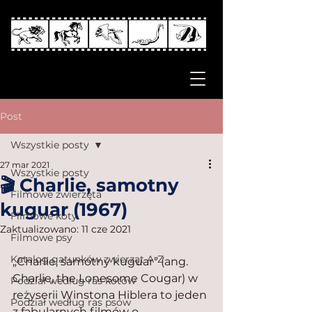
Post
Wszystkie posty
27 mar 2021
Wszystkie posty
🎬 Charlie, samotny
Filmowe zwierzęta
kuguar (1967)
Filmowe koty
Zaktualizowano:
11 cze 2021
Filmowe psy
Katalog gatunków zwierząt A-Z
„Charlie, samotny kuguar” (ang. 
Charlie, the Lonesome Cougar) w 
Podział według ras kotów
reżyserii Winstona Hiblera to jeden 
Podział według ras psów
z fabularnych filmów o 