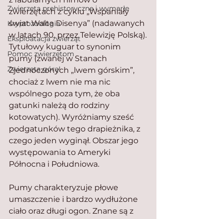
Zwierzęta prehistoryczne i wymarłe
zwierzętach z cyklu „Wspaniały 
świat Walta Disenya” (nadawanych 
Kryptozoologia
w latach 90. przez Telewizję Polską).
Eksploatacja zwierząt
Tytułowy kuguar to synonim 
Pomoc zwierzętom
pumy (zwanej w Stanach 
Zwierzęta górą!
Zjednoczonych „lwem górskim”, 
chociaż z lwem nie ma nic 
wspólnego poza tym, że oba 
gatunki należą do rodziny 
kotowatych). Wyróżniamy sześć 
podgatunków tego drapieżnika, z 
czego jeden wyginął. Obszar jego 
występowania to Ameryki 
Północna i Południowa.
Pumy charakteryzuje płowe 
umaszczenie i bardzo wydłużone 
ciało oraz długi ogon. Znane są z 