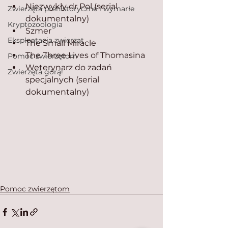
Niezwykły dr Pol (serial 
Zwierzęta prehistoryczne i wymarłe
dokumentalny)
Kryptozoologia
Szmer
Eksploatacja zwierząt
The Small Miracle
The Three Lives of Thomasina
Pomoc zwierzętom
Weterynarz do zadań 
Zwierzęta górą!
specjalnych (serial 
dokumentalny)
Pomoc zwierzętom