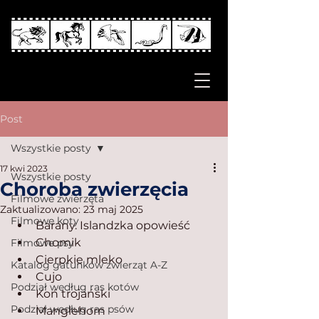
Post
Wszystkie posty
17 kwi 2023
Wszystkie posty
Choroba zwierzęcia
Filmowe zwierzęta
Zaktualizowano:
23 maj 2025
Filmowe koty
Barany. Islandzka opowieść
Chomik
Filmowe psy
Cierpkie mleko
Katalog gatunków zwierząt A-Z
Cujo
Podział według ras kotów
Koń trojański
Podział według ras psów
Manglehorn