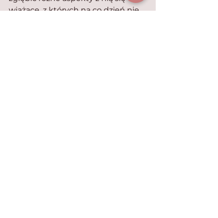
wiążące, z których na co dzień nie 
zdajemy sobie sprawy.
„Cierpkie mleko” zdobyło między 
innymi trzy nagrody Cezar. 
Reasumując: bardzo polecam! Ja 
na pewno kiedyś do niego wrócę.
Filmowe zwierzęta