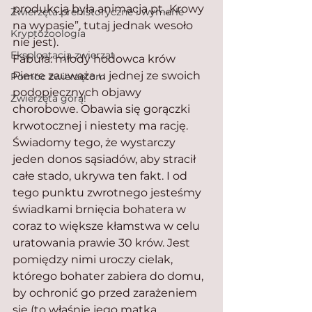
produkcją była animacja pt.„Krowy 
Zwierzęta prehistoryczne i wymarłe
na wypasie”, tutaj jednak wesoło 
Kryptozoologia
nie jest).
Eksploatacja zwierząt
Fabuła: młody hodowca krów 
Pierre zauważa u jednej ze swoich 
Pomoc zwierzętom
podopiecznych objawy 
Zwierzęta górą!
chorobowe. Obawia się gorączki 
krwotocznej i niestety ma rację. 
Świadomy tego, że wystarczy 
jeden donos sąsiadów, aby stracił 
całe stado, ukrywa ten fakt. I od 
tego punktu zwrotnego jesteśmy 
świadkami brnięcia bohatera w 
coraz to większe kłamstwa w celu 
uratowania prawie 30 krów. Jest 
pomiędzy nimi uroczy cielak, 
którego bohater zabiera do domu, 
by ochronić go przed zarażeniem 
się (to właśnie jego matka 