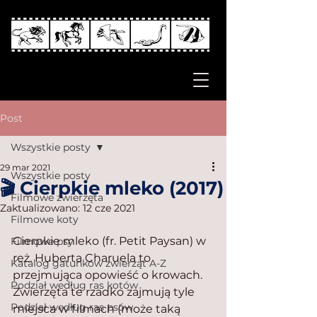
Post
Wszystkie posty
29 mar 2021
Wszystkie posty
🎬 Cierpkie mleko (2017)
Filmowe zwierzęta
Zaktualizowano:
12 cze 2021
Filmowe koty
Cierpkie mleko (fr. Petit Paysan) w 
Filmowe psy
reż. Huberta Charuela to 
Katalog gatunków zwierząt A-Z
przejmująca opowieść o krowach. 
Podział według ras kotów
Zwierzęta te rzadko zajmują tyle 
Podział według ras psów
miejsca w filmach (może taką 