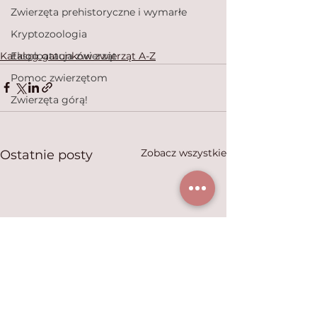
Zwierzęta prehistoryczne i wymarłe
Kryptozoologia
Katalog gatunków zwierząt A-Z
Eksploatacja zwierząt
Pomoc zwierzętom
Zwierzęta górą!
Zobacz wszystkie
Ostatnie posty