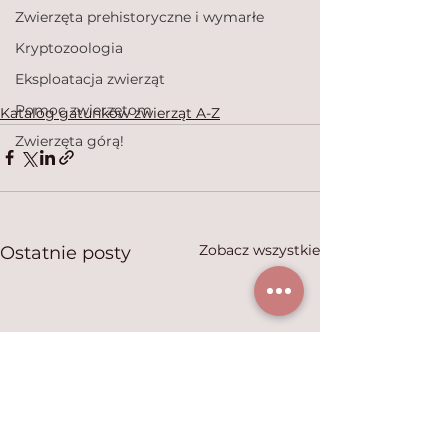
Zwierzęta prehistoryczne i wymarłe
Kryptozoologia
Eksploatacja zwierząt
Pomoc zwierzętom
Katalog gatunków zwierząt A-Z
Zwierzęta górą!
Zobacz wszystkie
Ostatnie posty