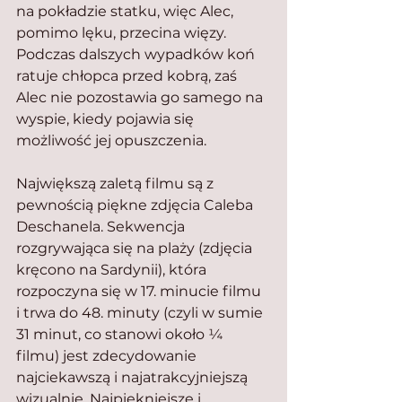
na pokładzie statku, więc Alec, 
pomimo lęku, przecina więzy. 
Podczas dalszych wypadków koń 
ratuje chłopca przed kobrą, zaś 
Alec nie pozostawia go samego na 
wyspie, kiedy pojawia się 
możliwość jej opuszczenia. 
Największą zaletą filmu są z 
pewnością piękne zdjęcia Caleba 
Deschanela. Sekwencja 
rozgrywająca się na plaży (zdjęcia 
kręcono na Sardynii), która 
rozpoczyna się w 17. minucie filmu 
i trwa do 48. minuty (czyli w sumie 
31 minut, co stanowi około ¼ 
filmu) jest zdecydowanie 
najciekawszą i najatrakcyjniejszą 
wizualnie. Najpiękniejsze i 