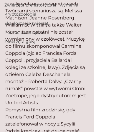
familijnych oraz przygodowych . 
Zwierzęta prehistoryczne i wymarłe
Twórcami scenariusza są: Melissa 
Kryptozoologia
Mathison, Jeanne Rosenberg , 
Eksploatacja zwierząt
William D. Wittliff, a także Walter 
Murch (ten ostatni nie został 
Pomoc zwierzętom
wymieniony w czołówce). Muzykę 
Zwierzęta górą!
do filmu skomponował Carmine 
Coppola (ojciec Francisa Forda 
Coppoli, przyjaciela Ballarda i 
kolegi ze szkolnej ławy). Zdjęcia są 
dziełem Caleba Deschanela, 
montaż – Roberta Dalvy. „Czarny 
rumak” powstał w wytwórni Omni 
Zoetrope, jego dystrybutorem jest 
United Artists.
Pomysł na film zrodził się, gdy 
Francis Ford Coppola 
zatelefonował w nocy z Sycylii 
(gdzie kręcił akurat drugą część 