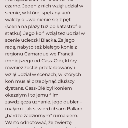
czarno. Jeden z nich wziął udział w 
scenie, w której spętany koń 
walczy o uwolnienie się z pęt 
(scena na plaży tuż po katastrofie 
statku). Jego koń wziął też udział w 
scenie ucieczki Blacka. Za jego 
radą, nabyto też białego konia z 
regionu Camargue we Francji 
(mniejszego od Cass-Olé), który 
również został przefarbowany i 
wziął udział w scenach, w których 
koń musiał przepłynąć dłuższy 
dystans. Cass-Olé był koniem 
okazałym i to jemu film 
zawdzięcza uznanie, jego dubler – 
małym i, jak stwierdził sam Ballard 
„bardzo zadziornym” rumakiem. 
Warto odnotować, że zwierzę 