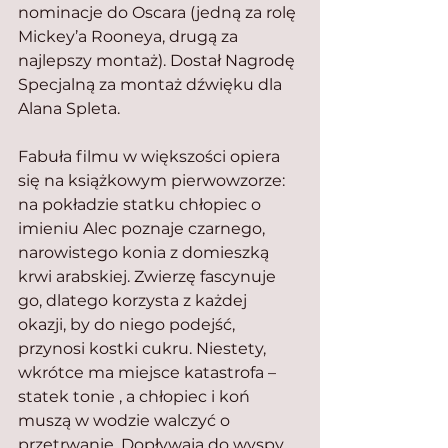
nominacje do Oscara (jedną za rolę 
Mickey’a Rooneya, drugą za 
najlepszy montaż). Dostał Nagrodę 
Specjalną za montaż dźwięku dla 
Alana Spleta.
Fabuła filmu w większości opiera 
się na książkowym pierwowzorze: 
na pokładzie statku chłopiec o 
imieniu Alec poznaje czarnego, 
narowistego konia z domieszką 
krwi arabskiej. Zwierzę fascynuje 
go, dlatego korzysta z każdej 
okazji, by do niego podejść, 
przynosi kostki cukru. Niestety, 
wkrótce ma miejsce katastrofa – 
statek tonie , a chłopiec i koń 
muszą w wodzie walczyć o 
przetrwanie. Dopływają do wyspy, 