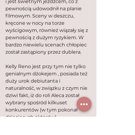
i jest świetnym jeźdźcem, co z 
pewnością udowodnił na planie 
filmowym. Sceny w deszczu, 
kręcone w nocy na torze 
wyścigowym, również wiązały się z 
pewnością z dużym ryzykiem. W 
bardzo niewielu scenach chłopiec 
został zastąpiony przez dublera.
Kelly Reno jest przy tym nie tylko 
genialnym dżokejem , posiada też 
duży urok debiutanta i 
naturalność, w związku z czym nie 
dziwi fakt, iż do roli Aleca został 
wybrany spośród kilkuset 
konkurentów (w tym pokonał 
dziecięcych aktorów).
Reżyser, podobnie jak inni twórcy, 
podkreślał w wywiadzie 