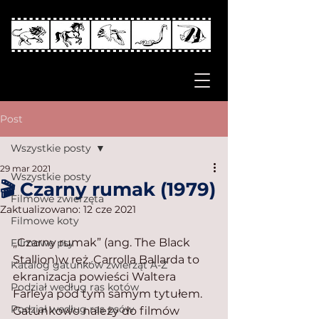
Post
Wszystkie posty
29 mar 2021
Wszystkie posty
🎬 Czarny rumak (1979)
Filmowe zwierzęta
Zaktualizowano:
12 cze 2021
Filmowe koty
„Czarny rumak” (ang. The Black 
Filmowe psy
Stallion)w reż. Carrolla Ballarda to 
Katalog gatunków zwierząt A-Z
ekranizacja powieści Waltera 
Podział według ras kotów
Farleya pod tym samym tytułem. 
Podział według ras psów
Gatunkowo należy do filmów 