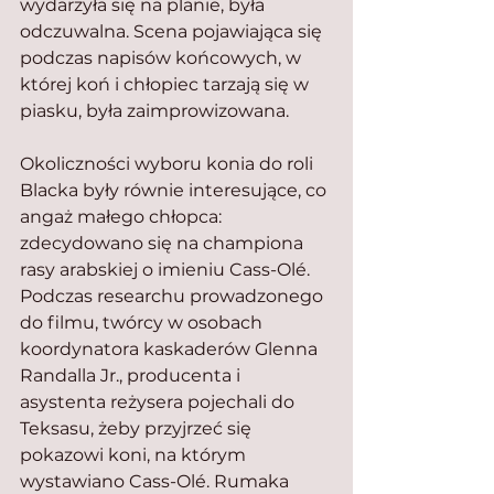
wydarzyła się na planie, była 
odczuwalna. Scena pojawiająca się 
podczas napisów końcowych, w 
której koń i chłopiec tarzają się w 
piasku, była zaimprowizowana.
Okoliczności wyboru konia do roli 
Blacka były równie interesujące, co 
angaż małego chłopca: 
zdecydowano się na championa 
rasy arabskiej o imieniu Cass-Olé. 
Podczas researchu prowadzonego 
do filmu, twórcy w osobach 
koordynatora kaskaderów Glenna 
Randalla Jr., producenta i 
asystenta reżysera pojechali do 
Teksasu, żeby przyjrzeć się 
pokazowi koni, na którym 
wystawiano Cass-Olé. Rumaka 