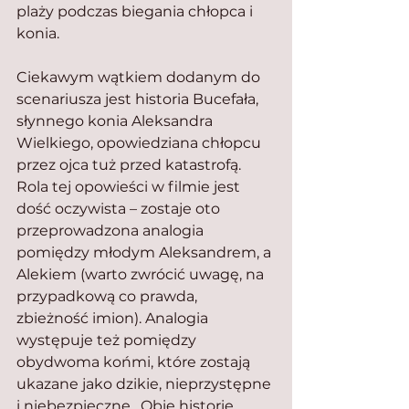
plaży podczas biegania chłopca i 
konia.
Ciekawym wątkiem dodanym do 
scenariusza jest historia Bucefała, 
słynnego konia Aleksandra 
Wielkiego, opowiedziana chłopcu 
przez ojca tuż przed katastrofą. 
Rola tej opowieści w filmie jest 
dość oczywista – zostaje oto 
przeprowadzona analogia 
pomiędzy młodym Aleksandrem, a 
Alekiem (warto zwrócić uwagę, na 
przypadkową co prawda, 
zbieżność imion). Analogia 
występuje też pomiędzy 
obydwoma końmi, które zostają 
ukazane jako dzikie, nieprzystępne 
i niebezpieczne . Obie historie 