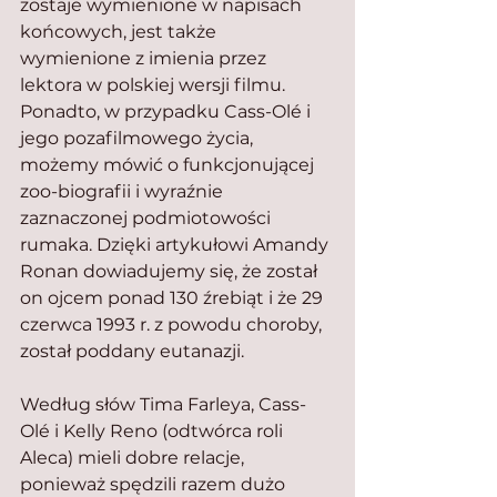
zostaje wymienione w napisach 
końcowych, jest także 
wymienione z imienia przez 
lektora w polskiej wersji filmu. 
Ponadto, w przypadku Cass-Olé i 
jego pozafilmowego życia, 
możemy mówić o funkcjonującej 
zoo-biografii i wyraźnie 
zaznaczonej podmiotowości 
rumaka. Dzięki artykułowi Amandy 
Ronan dowiadujemy się, że został 
on ojcem ponad 130 źrebiąt i że 29 
czerwca 1993 r. z powodu choroby, 
został poddany eutanazji.
Według słów Tima Farleya, Cass-
Olé i Kelly Reno (odtwórca roli 
Aleca) mieli dobre relacje, 
ponieważ spędzili razem dużo 