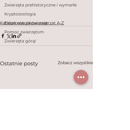
Zwierzęta prehistoryczne i wymarłe
Kryptozoologia
Katalog gatunków zwierząt A-Z
Eksploatacja zwierząt
Pomoc zwierzętom
Zwierzęta górą!
Zobacz wszystkie
Ostatnie posty