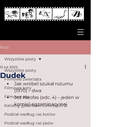
Post
Wszystkie posty
15 lut 2022
Wszystkie posty
Dudek
Filmowe zwierzęta
Jak wróbel szukał rozumu 
Filmowe koty
(1970) – dwa
Filmowe psy
Jeż Kleofas (odc. 4) – jeden w 
komisji egzaminacyjnej
Katalog gatunków zwierząt A-Z
Podział według ras kotów
Podział według ras psów