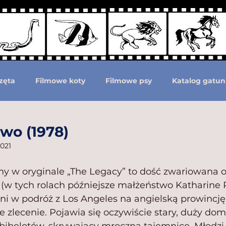
zęta
Filmowe koty
Filmowe psy
Katalog gatun
Podział według ras psów
Zwierzęta prehistoryczne i 
two (1978)
2021
moc zwierzętom
Zwierzęta górą!
ny w oryginale „The Legacy” to dość zwariowana 
 (w tych rolach późniejsze małżeństwo Katharine 
ę oni w podróż z Los Angeles na angielską prowincję
e zlecenie. Pojawia się oczywiście stary, duży dom