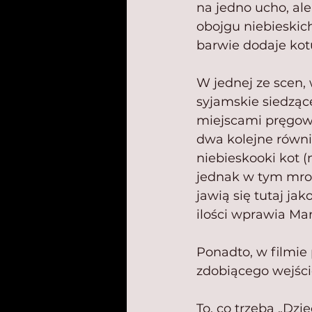
na jedno ucho, ale
obojgu niebieskich
barwie dodaje kot
W jednej ze scen, 
syjamskie siedząc
miejscami pręgowa
dwa kolejne równi
niebieskooki kot (
jednak w tym mroc
jawią się tutaj ja
ilości wprawia Mar
Ponadto, w filmie
zdobiącego wejśc
To, co trzeba „Dzi