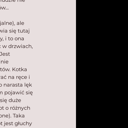
udzie nie 
tów…
alne), ale 
a się tutaj 
, i to ona 
c w drzwiach, 
Jest 
nie 
tów. Kotka 
ać na ręce i 
 narasta lęk 
pojawić się 
się duże 
ot o różnych 
one). Taka 
 jest głuchy 