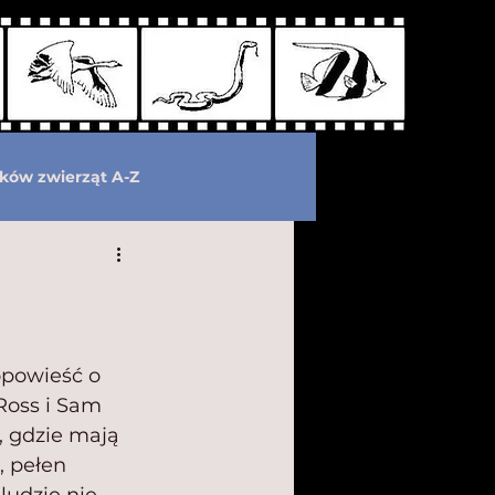
ków zwierząt A-Z
wymarłe
Kryptozoologia
opowieść o 
Ross i Sam 
, gdzie mają 
, pełen 