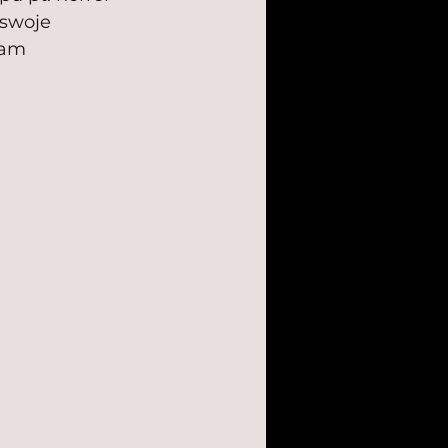
 swoje 
Wam 