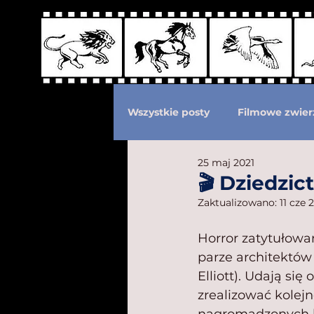
Wszystkie posty
Filmowe zwier
25 maj 2021
Podział według ras kotów
🎬 Dziedzic
Zaktualizowano:
11 cze 
Eksploatacja zwierząt
Po
Horror zatytułowa
parze architektów
Elliott). Udają si
zrealizować kolejn