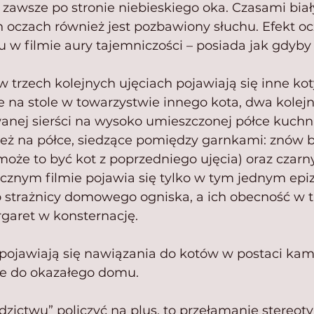
 zawsze po stronie niebieskiego oka. Czasami biały
 oczach również jest pozbawiony słuchu. Efekt oc
u w filmie aury tajemniczości – posiada jak gdyby
w trzech kolejnych ujęciach pojawiają się inne kot
e na stole w towarzystwie innego kota, dwa kolejn
nej sierści na wysoko umieszczonej półce kuchni,
eż na półce, siedzące pomiędzy garnkami: znów b
może to być kot z poprzedniego ujęcia) oraz czarny
znym filmie pojawia się tylko w tym jednym epiz
ko strażnicy domowego ogniska, a ich obecność w t
garet w konsternację. 
 pojawiają się nawiązania do kotów w postaci ka
ie do okazałego domu.
edzictwu” policzyć na plus, to przełamanie stereoty