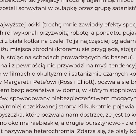
belotów, skrywający mroczną tajemnicę. Młodzi l
 zostali schwytani w pułapkę przez grupę satanis
najwyższej półki (trochę mnie zawiodły efekty specj
 ról wykonali przyzwoitą robotę, a ponadto…pojawi
i z białą kotką na czele. To ją najczęściej oglądamy
iżu miejsca zbrodni (któremu się przygląda, stoją
h, stojąc na schodach prowadzących do basenu). 
kna i z pewnością nie przywodzi na myśl tendencyj
w filmach o okultyzmie i satanizmie czarnych ko
Margaret i Pete’owi (Ross i Elliott), pozwala się br
orem bezpieczeństwa w domu, w którym stopniowo
ów, spowodowany niebezpieczeństwem mogącym 
najmniej oczekiwanej strony. Kilkukrotnie pojawia 
pyszczka, które pozwala nam dostrzec, że jest to k
no oko ma niebieskie, a drugie bursztynowo - ziel
 nazywana heterochromią. Zdarza się, że biały kot