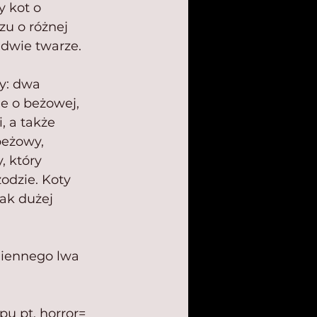
 kot o 
zu o różnej 
 dwie twarze.
y: dwa 
e o beżowej, 
 a także 
eżowy, 
, który 
odzie. Koty 
ak dużej 
miennego lwa 
pu pt. horror= 