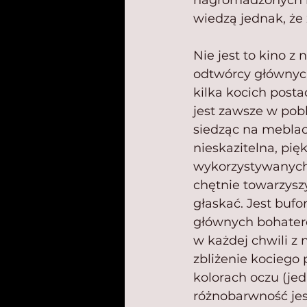
nagromadzonych bi
wiedzą jednak, że
Nie jest to kino z 
odtwórcy głównych
kilka kocich postac
jest zawsze w pobl
siedząc na meblac
nieskazitelna, pię
wykorzystywanych 
chętnie towarzyszy 
głaskać. Jest buf
głównych bohater
w każdej chwili z 
zbliżenie kociego 
kolorach oczu (jed
różnobarwność jest