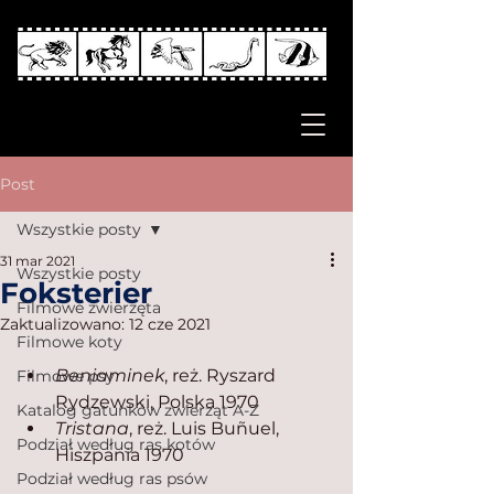
Post
Wszystkie posty
31 mar 2021
Wszystkie posty
Foksterier
Filmowe zwierzęta
Zaktualizowano:
12 cze 2021
Filmowe koty
Beniaminek
, reż. Ryszard 
Filmowe psy
Rydzewski, Polska 1970
Katalog gatunków zwierząt A-Z
Tristana
, reż. Luis Buñuel, 
Podział według ras kotów
Hiszpania 1970
Podział według ras psów