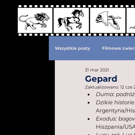
Wszystkie posty
Filmowe zwier
31 mar 2021
Podział według ras kotów
Gepard
Zaktualizowano:
12 cze 
Duma: podróż
Eksploatacja zwierząt
Po
Dzikie historie
Argentyna/His
Exodus: bogow
Hiszpania/USA