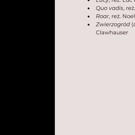
Lucy
, reż. Lu
Quo vadis
, re
Roar
, reż. Noe
Zwierzogród
 (
Clawhauser