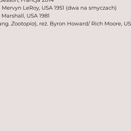
c Besson, Francja 2014
ż. Mervyn LeRoy, USA 1951 (dwa na smyczach)
l Marshall, USA 1981
ang. 
Zootopia
), reż. Byron Howard/ Rich Moore, US