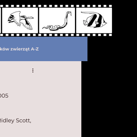
ków zwierząt A-Z
wymarłe
Kryptozoologia
005 
Ridley Scott,  