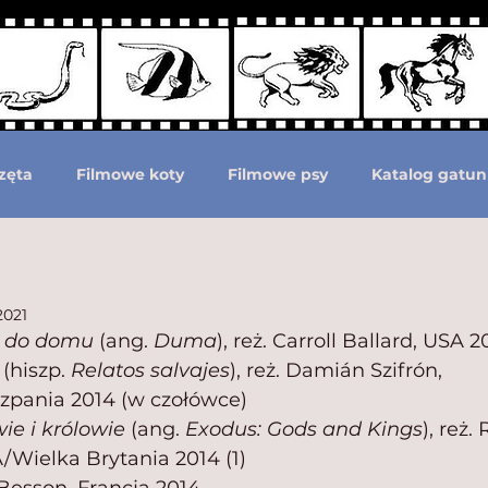
zęta
Filmowe koty
Filmowe psy
Katalog gatun
Podział według ras psów
Zwierzęta prehistoryczne i 
2021
 do domu 
(ang.
 Duma
), reż. Carroll Ballard, USA 2
moc zwierzętom
Zwierzęta górą!
 (hiszp. 
Relatos salvajes
), reż. Damián Szifrón, 
zpania 2014 (w czołówce)
ie i królowie
 (ang. 
Exodus: Gods and Kings
), reż. 
/Wielka Brytania 2014 (1)