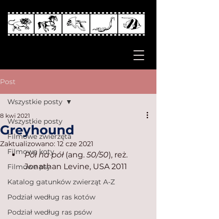
Post
Wszystkie posty
8 kwi 2021
Wszystkie posty
Greyhound
Filmowe zwierzęta
Zaktualizowano:
12 cze 2021
Filmowe koty
Pół na pół
 (ang. 
50/50
), reż. 
Jonathan Levine, USA 2011
Filmowe psy
Katalog gatunków zwierząt A-Z
Podział według ras kotów
Podział według ras psów