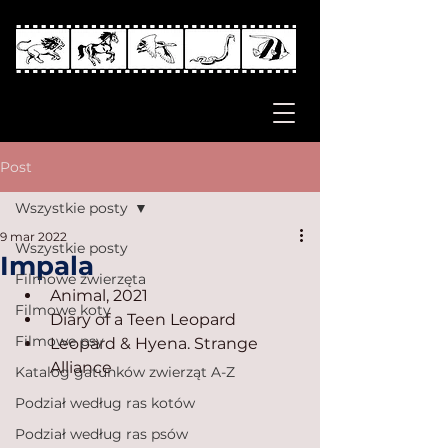
Post
Wszystkie posty
9 mar 2022
Wszystkie posty
Impala
Filmowe zwierzęta
Animal, 2021
Filmowe koty
Diary of a Teen Leopard
Filmowe psy
Leopard & Hyena. Strange 
Alliance
Katalog gatunków zwierząt A-Z
Podział według ras kotów
Podział według ras psów