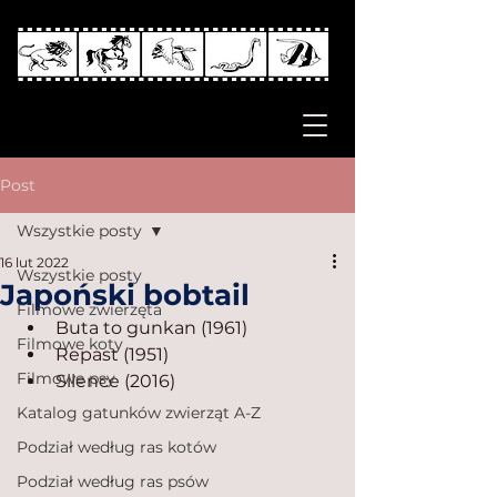
Post
Wszystkie posty
16 lut 2022
Wszystkie posty
Japoński bobtail
Filmowe zwierzęta
Buta to gunkan (1961)
Filmowe koty
Repast (1951)
Filmowe psy
Silence (2016)
Katalog gatunków zwierząt A-Z
Podział według ras kotów
Podział według ras psów