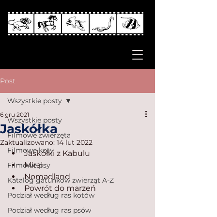
Post
Wszystkie posty
6 gru 2021
Wszystkie posty
Jaskółka
Filmowe zwierzęta
Zaktualizowano:
14 lut 2022
Filmowe koty
Jaskółki z Kabulu
Mirai
Filmowe psy
Nomadland
Katalog gatunków zwierząt A-Z
Powrót do marzeń
Podział według ras kotów
Podział według ras psów