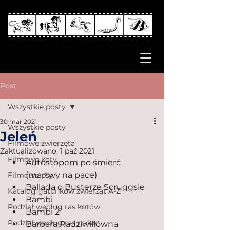
Post
Wszystkie posty
30 mar 2021
Wszystkie posty
Jeleń
Filmowe zwierzęta
Zaktualizowano:
1 paź 2021
Filmowe koty
Autostopem po śmierć 
(martwy na pace)
Filmowe psy
Ballada o Busterze Scruggsie
Katalog gatunków zwierząt A-Z
Bambi
Podział według ras kotów
Bambi 2
Podział według ras psów
Barbara Radziwiłłówna