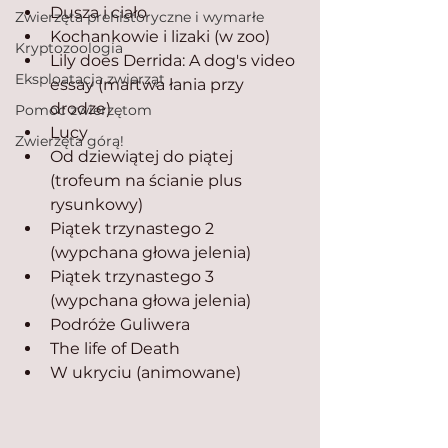
Dusza i ciało
Zwierzęta prehistoryczne i wymarłe
Kochankowie i lizaki (w zoo)
Kryptozoologia
Lily does Derrida: A dog's video 
Eksploatacja zwierząt
essay (martwa łania przy 
drodze)
Pomoc zwierzętom
Lucy
Zwierzęta górą!
Od dziewiątej do piątej 
(trofeum na ścianie plus 
rysunkowy)
Piątek trzynastego 2 
(wypchana głowa jelenia)
Piątek trzynastego 3 
(wypchana głowa jelenia)
Podróże Guliwera
The life of Death
W ukryciu (animowane)