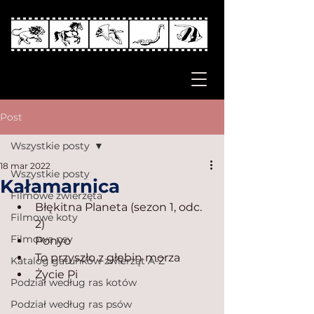
Post
Wszystkie posty
18 mar 2022
Wszystkie posty
Kałamarnica
Filmowe zwierzęta
Błękitna Planeta (sezon 1, odc. 
Filmowe koty
2)
Filmowe psy
Ponyo
To przyszło z głębin morza
Katalog gatunków zwierząt A-Z
Życie Pi
Podział według ras kotów
Podział według ras psów