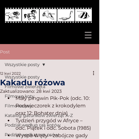
Post
Wszystkie posty
12 kwi 2022
Wszystkie posty
Kakadu różowa
Filmowe zwierzęta
Zaktualizowano:
28 kwi 2023
Filmowe koty
Mały pingwin Pik-Pok (odc. 10: 
Podwieczorek z krokodylem 
Filmowe psy
oraz 12: Bohater dnia) 
Katalog gatunków zwierząt A-Z
Tydzień przygód w Afryce – 
Podział według ras kotów
odc. Piątek i odc. Sobota (1985)
Podział według ras psów
Wyspa Węży – zabójcze gady 