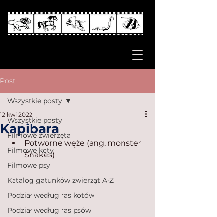
Post
Wszystkie posty
12 kwi 2022
Wszystkie posty
Kapibara
Filmowe zwierzęta
Potworne węże (ang. monster 
Filmowe koty
Snakes)
Filmowe psy
Katalog gatunków zwierząt A-Z
Podział według ras kotów
Podział według ras psów