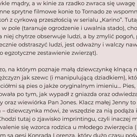
kle mądry, a w kinie za rzadko zwraca się uwagę 
. Inne sprytne filmowe konie to Tornado ze wspom
koń z cyrkową przeszłością w serialu „Karino”. Tutaj
w pole (taranuje ogrodzenie i uwalnia stado), ch
a niej chytrze obserwuje ludzi, a by zmylić pogoń,
tecznie odstraszyć ludzi, jest odważny i walczy na
to egzotyczne zestawienie zwierząt).
czo, na którym poznaje małą dziewczynkę klnącą n
żczyzn jak szewc (i manipulującą dziadkiem), któ
ciółmi są pies o jakże oryginalnym imieniu… Pies
owała po tym, jak wypadł z gniazda oraz odwiedza
 oraz wiewiórka Pan Jones. Klacz małej Jenny to 
– dziewczynka mówi, że wszędzie za nią podąża i 
hodzi tutaj o zjawisko imprintingu, czyli inaczej 
alenie się wzorca rodzica u młodego zwierzęcia (
 są gęsi Konrada Lorenza, który dużo czasu pośw