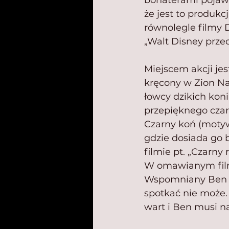
bohaterami pojawi
że jest to produk
równolegle filmy 
„Walt Disney prze
Miejscem akcji je
kręcony w Zion Nat
łowcy dzikich kon
przepięknego czarn
Czarny koń (motyw 
gdzie dosiada go 
filmie pt. „Czarny 
W omawianym film
Wspomniany Ben sp
spotkać nie może. 
wart i Ben musi na