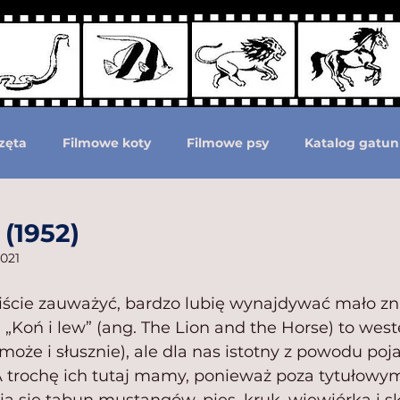
zęta
Filmowe koty
Filmowe psy
Katalog gatun
Podział według ras psów
Zwierzęta prehistoryczne i 
 (1952)
2021
moc zwierzętom
Zwierzęta górą!
iście zauważyć, bardzo lubię wynajdywać mało zn
„Koń i lew” (ang. The Lion and the Horse) to weste
oże i słusznie), ale dla nas istotny z powodu poj
 A trochę ich tutaj mamy, ponieważ poza tytułowym