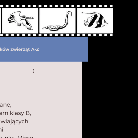
ków zwierząt A-Z
wymarłe
Kryptozoologia
ane, 
rn klasy B, 
awiających 
i 