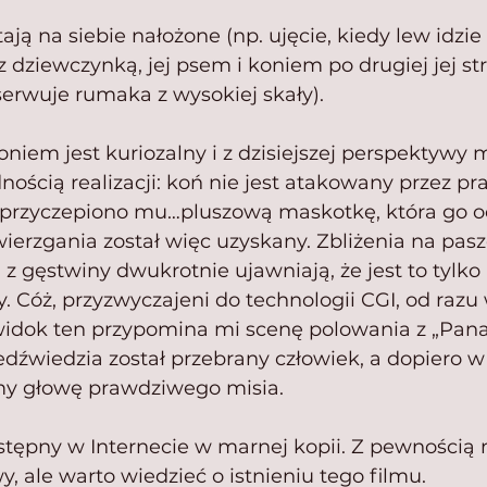
ają na siebie nałożone (np. ujęcie, kiedy lew idzie
 dziewczynką, jej psem i koniem po drugiej jej stro
serwuje rumaka z wysokiej skały).
niem jest kuriozalny i z dzisiejszej perspektywy 
nością realizacji: koń nie jest atakowany przez p
u przyczepiono mu…pluszową maskotkę, która go o
ierzgania został więc uzyskany. Zbliżenia na pasz
z gęstwiny dwukrotnie ujawniają, że jest to tylko l
y. Cóż, przyzwyczajeni do technologii CGI, od ra
a widok ten przypomina mi scenę polowania z „Pana
niedźwiedzia został przebrany człowiek, a dopiero 
my głowę prawdziwego misia.
ostępny w Internecie w marnej kopii. Z pewnością ni
 ale warto wiedzieć o istnieniu tego filmu.