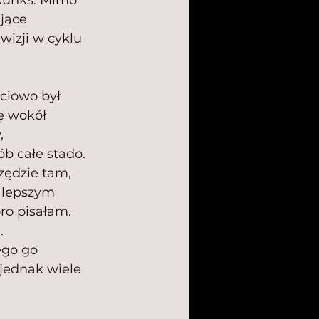
kunks. Mimo 
jące 
izji w cyklu 
ciowo był 
ę wokół 
, 
b całe stado. 
zędzie tam, 
 lepszym 
oro pisałam. 
 
ego go 
 jednak wiele 