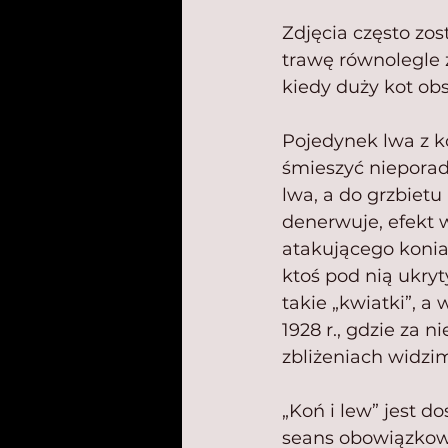
Zdjęcia często zost
trawę równolegle z
kiedy duży kot ob
Pojedynek lwa z ko
śmieszyć nieporad
lwa, a do grzbiet
denerwuje, efekt w
atakującego konia 
ktoś pod nią ukryt
takie „kwiatki”, 
1928 r., gdzie za 
zbliżeniach widzi
„Koń i lew” jest d
seans obowiązkowy,