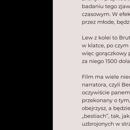
badaniu tego zjaw
czasowym. W efekci
przez młode, będz
Lew z kolei to Br
w klatce, po czym 
więc gorączkowy 
za niego 1500 dol
Film ma wiele nie
narratora, czyli B
oczywiście panem w
przekonany o tym,
obejrzysz, a będzi
„bestiach”, tak, j
uzbrojonych w str