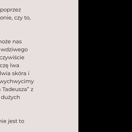
 poprzez 
nie, czy to, 
może nas 
rawdziwego 
czywiście 
czę lwa 
wia skóra i 
zu wychwycimy 
 Tadeusza” z 
w dużych 
e jest to 