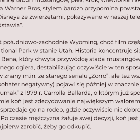
a się tabun mustangów, pies, kruk, wiewiórka i s
cja Warner Bros, stylem bardzo przypomina powsta
Disneya ze zwierzętami, pokazywane w naszej telew
dstawia”.
st południowo-zachodnie Wyoming, choć film częś
ional Park w stanie Utah. Historia koncentruje si
i Bena, który chwyta przywódcę stada mustangów
ego ogiera, destabilizując oczywiście w ten sposó
znany m.in. ze starego serialu „Zorro”, ale też ws
bohater negatywny) pojawi się później w znacznie
rumak” z 1979 r. Carrolla Ballarda, o którym już sp
ie koń jest zdecydowanie największym walorem.
rzedaje go na rodeo, gdzie oczywiście nic dobr
Po czasie mężczyzna żałuje swej decyzji, koń jest
jpierw zarobić, żeby go odkupić.