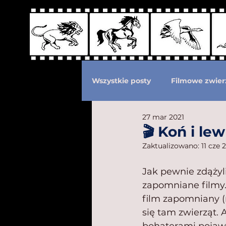
Wszystkie posty
Filmowe zwier
27 mar 2021
Podział według ras kotów
🎬 Koń i lew
Zaktualizowano:
11 cze 
Eksploatacja zwierząt
Po
Jak pewnie zdążyl
zapomniane filmy. 
film zapomniany (m
się tam zwierząt.