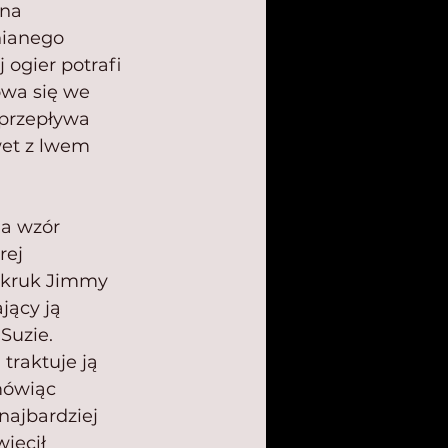
na 
nianego 
 ogier potrafi 
owa się we 
 przepływa 
wet z lwem 
a wzór 
rej 
, kruk Jimmy 
jący ją 
Suzie. 
traktuje ją 
mówiąc 
najbardziej 
ięcił 