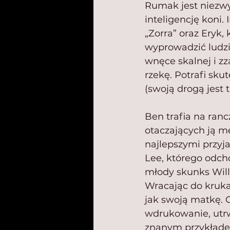
Rumak jest niezwy
inteligencję koni
„Zorra” oraz Eryk, 
wyprowadzić ludzi 
wnęce skalnej i zz
rzekę. Potrafi sku
(swoją drogą jest 
Ben trafia na ran
otaczających ją mę
najlepszymi przyja
Lee, którego odch
młody skunks Willy
Wracając do kruka 
jak swoją matkę. C
wdrukowanie, utrw
znanym przykładem