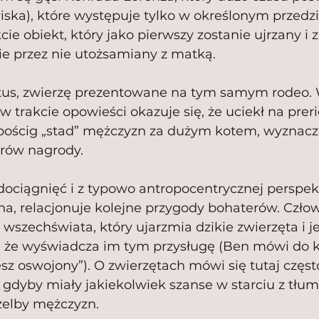
iska), które występuje tylko w określonym przedzi
e obiekt, który jako pierwszy zostanie ujrzany i
ie przez nie utożsamiany z matką.
utus, zwierzę prezentowane na tym samym rodeo.
w trakcie opowieści okazuje się, że uciekł na preri
pościg „stad” mężczyzn za dużym kotem, wyznac
arów nagrody.
dociągnięć i z typowo antropocentrycznej perspe
ena, relacjonuje kolejne przygody bohaterów. Człowi
szechświata, który ujarzmia dzikie zwierzęta i je
 że wyświadcza im tym przysługę (Ben mówi do ko
esz oswojony”). O zwierzętach mówi się tutaj często
ak gdyby miały jakiekolwiek szanse w starciu z tłu
zelby mężczyzn.