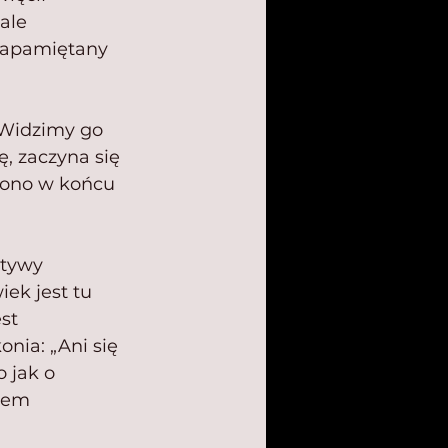
ale 
 zapamiętany 
 Widzimy go 
ę, zaczyna się 
zono w końcu 
ktywy 
ek jest tu 
st 
nia: „Ani się 
 jak o 
mem 