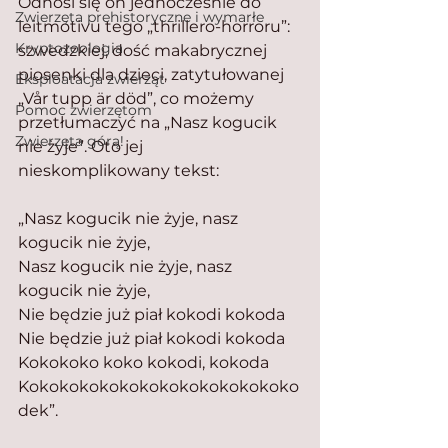
Odnosi się on jednocześnie do 
Zwierzęta prehistoryczne i wymarłe
leitmotivu tego „thrillero-horroru”: 
Kryptozoologia
szwedzkiej, dość makabrycznej 
piosenki dla dzieci, zatytułowanej 
Eksploatacja zwierząt
„Vår tupp är död”, co możemy 
Pomoc zwierzętom
przetłumaczyć na „Nasz kogucik 
Zwierzęta górą!
nie żyje”. Oto jej 
nieskomplikowany tekst:
„Nasz kogucik nie żyje, nasz 
kogucik nie żyje,
Nasz kogucik nie żyje, nasz 
kogucik nie żyje,
Nie będzie już piał kokodi kokoda
Nie będzie już piał kokodi kokoda
Kokokoko koko kokodi, kokoda
Kokokokokokokokokokokokokoko
dek”.