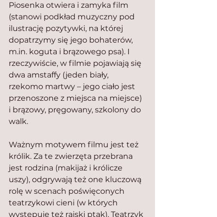
Piosenka otwiera i zamyka film 
(stanowi podkład muzyczny pod 
ilustrację pozytywki, na której 
dopatrzymy się jego bohaterów, 
m.in. koguta i brązowego psa). I 
rzeczywiście, w filmie pojawiają się 
dwa amstaffy (jeden biały, 
rzekomo martwy – jego ciało jest 
przenoszone z miejsca na miejsce) 
i brązowy, pręgowany, szkolony do 
walk.
Ważnym motywem filmu jest też 
królik. Za te zwierzęta przebrana 
jest rodzina (makijaż i królicze 
uszy), odgrywają też one kluczową 
rolę w scenach poświęconych 
teatrzykowi cieni (w których 
występuje też rajski ptak). Teatrzyk 