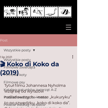
Post
Wszystkie posty
1 lip 2021
Wszystkie posty
🎬 Koko di Koko da
Filmowe zwierzęta
(2019)
Filmowe koty
Filmowe psy
Tytuł filmu Johannesa Nyholma 
Katalog gatunków zwierząt A-Z
wziął się od wyrazów 
naśladowczych – nasze „kukuryku” 
Podział według ras kotów
to po szwedzku „koko di koko da”. 
Podział według ras psów