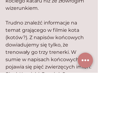
kociego kataru niż ze złowrogim 
wizerunkiem.
Trudno znaleźć informacje na 
temat grającego w filmie kota 
(kotów?). Z napisów końcowych 
dowiadujemy się tylko, że 
trenowały go trzy trenerki. W 
sumie w napisach końcowych 
pojawia się pięć zwierzęcych imion: 
Pixel, Kemichi, Puccini, Caesar, 
Tequila, trudno jednak określić, 
które z nich odnoszą się do psów, a 
które do kotów. Na pewno psem 
jest Kemichi.
Film jest wstrząsający z uwagi na 
swój minimalizm, połączony z 
pozornie nieprzystającą, wręcz 