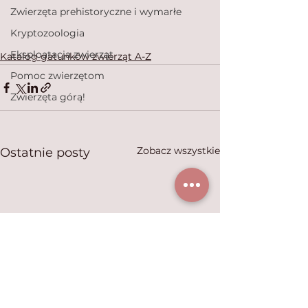
Zwierzęta prehistoryczne i wymarłe
Kryptozoologia
Eksploatacja zwierząt
Katalog gatunków zwierząt A-Z
Pomoc zwierzętom
Zwierzęta górą!
Zobacz wszystkie
Ostatnie posty