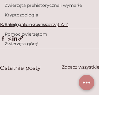
Zwierzęta prehistoryczne i wymarłe
Kryptozoologia
Katalog gatunków zwierząt A-Z
Eksploatacja zwierząt
Pomoc zwierzętom
Zwierzęta górą!
Zobacz wszystkie
Ostatnie posty