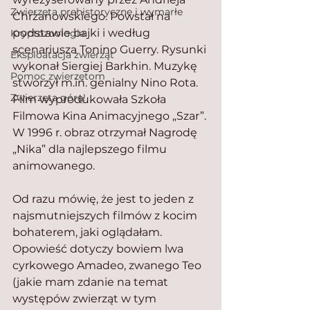
Zwierzęta prehistoryczne i wymarłe
Chrżanowskiego. Powstał na 
podstawie bajki i według 
Kryptozoologia
scenariusza Tonino Guerry. Rysunki 
Eksploatacja zwierząt
wykonał Siergiej Barkhin. Muzykę 
Pomoc zwierzętom
stworzył m.in. genialny Nino Rota. 
Zwierzęta górą!
Film wyprodukowała Szkoła 
Filmowa Kina Animacyjnego „Szar”. 
W 1996 r. obraz otrzymał Nagrodę 
„Nika” dla najlepszego filmu 
animowanego.
Od razu mówię, że jest to jeden z 
najsmutniejszych filmów z kocim 
bohaterem, jaki oglądałam. 
Opowieść dotyczy bowiem lwa 
cyrkowego Amadeo, zwanego Teo 
(jakie mam zdanie na temat 
występów zwierząt w tym 