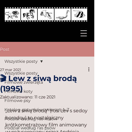
Post
Wszystkie posty
27 mar 2021
Wszystkie posty
🎬 Lew z siwą brodą
Filmowe zwierzęta
(1995)
Filmowe koty
Zaktualizowano:
11 cze 2021
Filmowe psy
Katalog gatunków zwierząt A-Z
„Lew z siwą brodą” (ros. Lev s sedoy 
borodoy) to nostalgiczny 
Podział według ras kotów
krótkometrażowy film animowany 
Podział według ras psów
wyreżyserowany przez Andrieja 