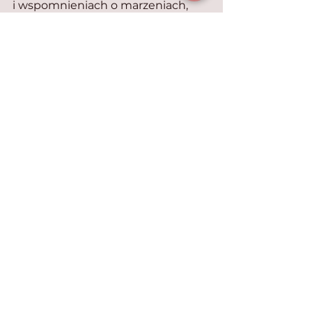
i wspomnieniach o marzeniach, 
które się nie spełniły, a których nikt 
nie może mu odebrać.
Filmowe koty