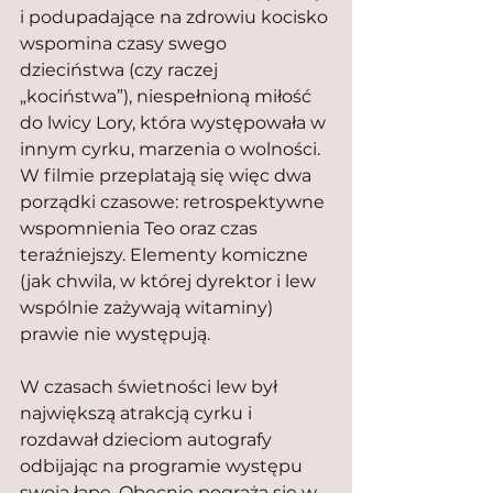
i podupadające na zdrowiu kocisko 
wspomina czasy swego 
dzieciństwa (czy raczej 
„kociństwa”), niespełnioną miłość 
do lwicy Lory, która występowała w 
innym cyrku, marzenia o wolności. 
W filmie przeplatają się więc dwa 
porządki czasowe: retrospektywne 
wspomnienia Teo oraz czas 
teraźniejszy. Elementy komiczne 
(jak chwila, w której dyrektor i lew 
wspólnie zażywają witaminy) 
prawie nie występują.
W czasach świetności lew był 
największą atrakcją cyrku i 
rozdawał dzieciom autografy 
odbijając na programie występu 
swoją łapę. Obecnie pogrąża się w 