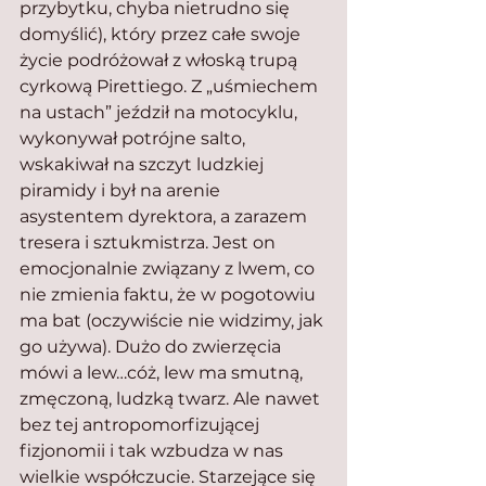
przybytku, chyba nietrudno się 
domyślić), który przez całe swoje 
życie podróżował z włoską trupą 
cyrkową Pirettiego. Z „uśmiechem 
na ustach” jeździł na motocyklu, 
wykonywał potrójne salto, 
wskakiwał na szczyt ludzkiej 
piramidy i był na arenie 
asystentem dyrektora, a zarazem 
tresera i sztukmistrza. Jest on 
emocjonalnie związany z lwem, co 
nie zmienia faktu, że w pogotowiu 
ma bat (oczywiście nie widzimy, jak 
go używa). Dużo do zwierzęcia 
mówi a lew…cóż, lew ma smutną, 
zmęczoną, ludzką twarz. Ale nawet 
bez tej antropomorfizującej 
fizjonomii i tak wzbudza w nas 
wielkie współczucie. Starzejące się 