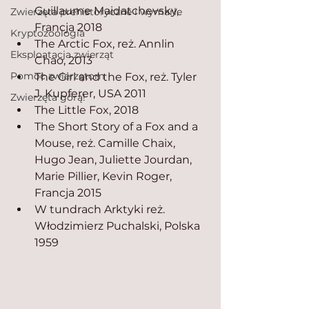
Guillaume Maidatchevsky, 
Zwierzęta prehistoryczne i wymarłe
Francja 2018
Kryptozoologia
The Arctic Fox, reż. Annlin 
Eksploatacja zwierząt
Chao, 2013
Pomoc zwierzętom
The Girl and the Fox, reż. Tyler 
J. Kupferer, USA 2011
Zwierzęta górą!
The Little Fox, 2018
The Short Story of a Fox and a 
Mouse, reż. Camille Chaix, 
Hugo Jean, Juliette Jourdan, 
Marie Pillier, Kevin Roger, 
Francja 2015
W tundrach Arktyki reż. 
Włodzimierz Puchalski, Polska 
1959