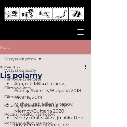
Post
Wszystkie posty
18 mar 2022
Wszystkie posty
Lis polarny
Filmowe zwierzęta
Ága, reż. Milko Lazarov, 
Filmowe koty
Francja/Niemcy/Bułgaria 2018
Filmowe psy
Dive In, 2019
Mishou, reż. Milen Vitanov, 
Katalog gatunków zwierząt A-Z
Niemcy/Bułgaria 2020
Podział według ras kotów
Młody renifer Alex, (fr. Ailo: Une 
Podział według ras psów
odyssée en Laponie), reż. 