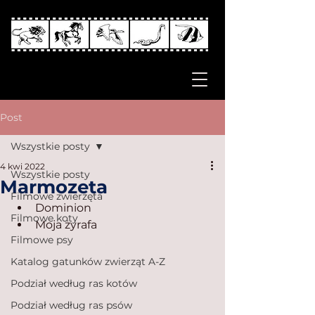
Post
Wszystkie posty
4 kwi 2022
Wszystkie posty
Marmozeta
Filmowe zwierzęta
Dominion
Filmowe koty
Moja żyrafa
Filmowe psy
Katalog gatunków zwierząt A-Z
Podział według ras kotów
Podział według ras psów