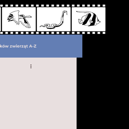
ków zwierząt A-Z
wymarłe
Kryptozoologia