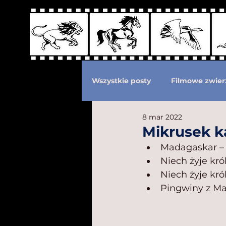
Wszystkie posty
Filmowe zwier
8 mar 2022
Podział według ras kotów
Mikrusek k
Madagaskar –
Niech żyje król
Eksploatacja zwierząt
Po
Niech żyje kró
Pingwiny z Ma