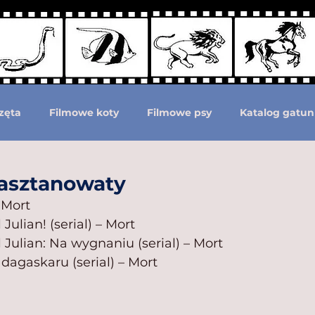
zęta
Filmowe koty
Filmowe psy
Katalog gatun
Podział według ras psów
Zwierzęta prehistoryczne i 
asztanowaty
 Mort
 Julian! (serial) – Mort
moc zwierzętom
Zwierzęta górą!
l Julian: Na wygnaniu (serial) – Mort
dagaskaru (serial) – Mort