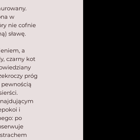
taurowany.
ona w 
y nie cofnie 
ną) sławę.
ieniem, a 
y, czarny kot 
owiedziany 
zekroczy próg 
z pewnością 
erści. 
znajdującym 
epokoi i 
nego: po 
bserwuje 
 strachem 