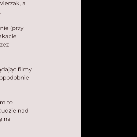
ierzak, a 
.
nie (przy 
akacie 
zez 
ądając filmy 
dopodobnie 
m to 
udzie nad 
ę na 