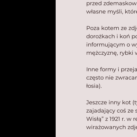
przed zdemaskowan
własne myśli, któ
Poza kotem ze zdję
dorożkach i koń po
informującym o wy
mężczyznę, rybki
Inne formy i przej
często nie zwracam
łosia).
Jeszcze inny kot 
zajadający coś z
Wisłą” z 1921 r. w 
wirażowanych zdję