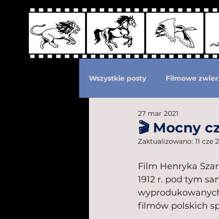
Wszystkie posty
Filmowe zwier
27 mar 2021
Podział według ras kotów
🎬 Mocny cz
Zaktualizowano:
11 cze 
Eksploatacja zwierząt
Po
Film Henryka Szar
1912 r. pod tym s
wyprodukowanych w
filmów polskich s