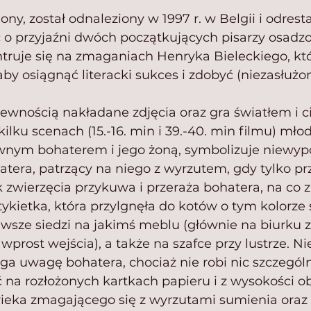
ny, został odnaleziony w 1997 r. w Belgii i odres
o przyjaźni dwóch początkujących pisarzy osadz
ruje się na zmaganiach Henryka Bieleckiego, któr
aby osiągnąć literacki sukces i zdobyć (niezasłużo
pewnością nakładane zdjęcia oraz gra światłem i c
ilku scenach (15.-16. min i 39.-40. min filmu) młod
wnym bohaterem i jego żoną, symbolizuje niewyp
atera, patrzący na niego z wyrzutem, gdy tylko pr
 zwierzęcia przykuwa i przeraża bohatera, na co 
kietka, która przylgnęła do kotów o tym kolorze si
wsze siedzi na jakimś meblu (głównie na biurku 
wprost wejścia), a także na szafce przy lustrze. Ni
ga uwagę bohatera, chociaż nie robi nic szczegól
ć na rozłożonych kartkach papieru i z wysokości o
wieka zmagającego się z wyrzutami sumienia oraz