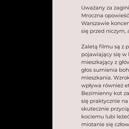
Uważany za zaginio
Mroczna opowieść 
Warszawie koncent
się przed niczym, 
Zaletą filmu są z 
pojawiający się w k
mieszkający z głó
głos sumienia boh
mieszkania. Wzrok
wpływa również ety
Bezimienny kot za
się praktycznie na 
skutecznie przycią
kociemu lubi leże
miotanie się czło