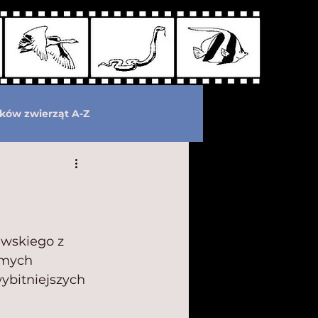
ków zwierząt A-Z
wymarłe
Kryptozoologia
ewskiego z 
emych 
ybitniejszych 