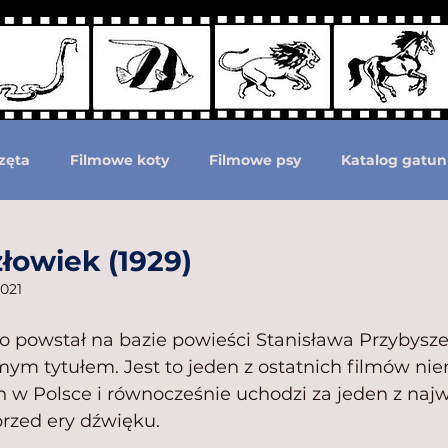
zęta
Filmowe koty
Filmowe psy
Katalog gatun
Podział według ras psów
Zwierzęta prehistoryczne i 
łowiek (1929)
2021
moc zwierzętom
Zwierzęta górą!
o powstał na bazie powieści Stanisława Przybysz
amym tytułem. Jest to jeden z ostatnich filmów ni
 Polsce i równocześnie uchodzi za jeden z najw
przed ery dźwięku.