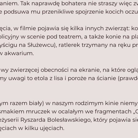
iem. Tak naprawdę bohatera nie straszy więc zw
re podsuwa mu przenikliwe spojrzenie kocich oczu
cia, w filmie pojawia się kilka innych zwierząt: ko
licyjny w scenie pod teatrem, a także konie na pl
ścigu na Służewcu), ratlerek trzymany na ręku pr
 w akwarium.
awy zwierzęcej obecności na ekranie, na które ogl
y uwagi to etola z lisa i poroże na ścianie (praw
(tym razem biały) w naszym rodzimym kinie niemy
e smakiem mruczek w ocalałym we fragmentach „C
reżyserii Ryszarda Bolesławskiego, który pojawia si
ciach w kilku ujęciach.