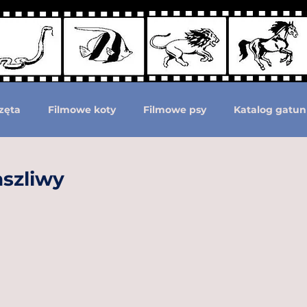
zęta
Filmowe koty
Filmowe psy
Katalog gatun
Podział według ras psów
Zwierzęta prehistoryczne i 
aszliwy
moc zwierzętom
Zwierzęta górą!