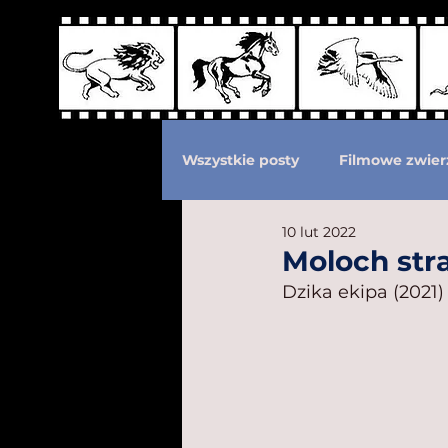
Wszystkie posty
Filmowe zwier
10 lut 2022
Podział według ras kotów
Moloch str
Dzika ekipa (2021)
Eksploatacja zwierząt
Po