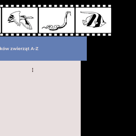
ków zwierząt A-Z
wymarłe
Kryptozoologia