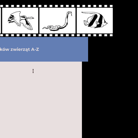
ków zwierząt A-Z
wymarłe
Kryptozoologia