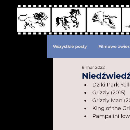
Wszystkie posty
Filmowe zwier
8 mar 2022
Podział według ras kotów
Niedźwiedź
Dziki Park Yel
Grizzly (2015)
Eksploatacja zwierząt
Po
Grizzly Man (2
King of the Gri
Pampalini łowc