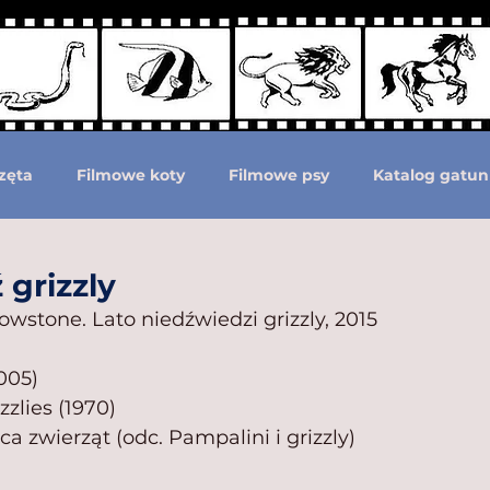
zęta
Filmowe koty
Filmowe psy
Katalog gatun
Podział według ras psów
Zwierzęta prehistoryczne i 
 grizzly
lowstone. Lato niedźwiedzi grizzly, 2015
moc zwierzętom
Zwierzęta górą!
005)
zzlies (1970)
a zwierząt (odc. Pampalini i grizzly)