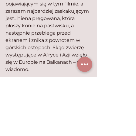
pojawiającym się w tym filmie, a 
zarazem najbardziej zaskakującym 
jest…hiena pręgowana, która 
płoszy konie na pastwisku, a 
następnie przebiega przed 
ekranem i znika z powrotem w 
górskich ostępach. Skąd zwierzę 
występujące w Afryce i Azji wzięło 
się w Europie na Bałkanach – nie 
wiadomo.
Miłośnicy owadów również nie 
będą zawiedzeni, wypatrzyłam tu 
bowiem pająka, muchę i 
(prawdopodobnie) widliszek, czyli 
muchówka z rodziny 
komarowatych.
Kto nie widział jeszcze tego filmu, 
niech prędziutko nadrabia, bo 