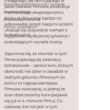
trwającego, ale obfitującego w 
Zwierzęta prehistoryczne i wymarłe
jakże ciekawe filmowe produkcje 
Kryptozoologia
niemieckiego ekspresjonizmu 
(który stylistycznie bardzo mi 
Eksploatacja zwierząt
odpowiada), przed naszymi oczami 
Pomoc zwierzętom
ukazuje się oczywiście wampir o 
Zwierzęta górą!
wyjątkowo wydłużonej sylwetce i 
przerażającym wyrazie twarzy.
Zapomina się, że również w tym 
filmie pojawiają się zwierzęcy 
bohaterowie – oprócz koni, których 
obecność nie dziwi w zasadzie w 
żadnym gatunku filmowym (w 
końcu to najpopularniejsze 
filmowe zwierzęta), w jednej ze 
scen dostrzeżemy kota (pojawia 
się już w 4. minucie filmu). Co 
ciekawe, kot nie jest w tym 