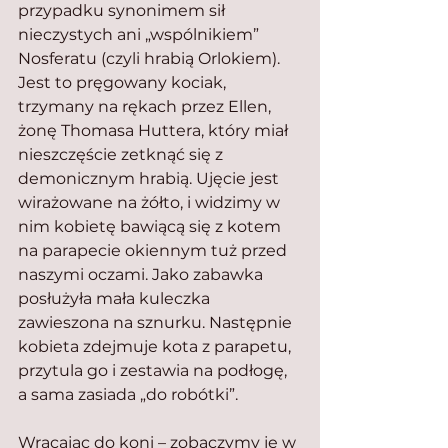
przypadku synonimem sił 
nieczystych ani „wspólnikiem” 
Nosferatu (czyli hrabią Orlokiem). 
Jest to pręgowany kociak, 
trzymany na rękach przez Ellen, 
żonę Thomasa Huttera, który miał 
nieszczęście zetknąć się z 
demonicznym hrabią. Ujęcie jest 
wirażowane na żółto, i widzimy w 
nim kobietę bawiącą się z kotem 
na parapecie okiennym tuż przed 
naszymi oczami. Jako zabawka 
posłużyła mała kuleczka 
zawieszona na sznurku. Następnie 
kobieta zdejmuje kota z parapetu, 
przytula go i zestawia na podłogę, 
a sama zasiada „do robótki”.
Wracając do koni – zobaczymy je w 