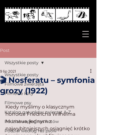
Post
Wszystkie posty
9 lip 2021
Wszystkie posty
🎬 Nosferatu – symfonia
Filmowe zwierzęta
grozy (1922)
Filmowe koty
Filmowe psy
Kiedy myślimy o klasycznym 
Katalog gatunków zwierząt A-Z
horrorze Friedricha Wilhelma 
Murnaua, jednym z 
Podział według ras kotów
najwybitniejszych osiągnięć krótko 
Podział według ras psów