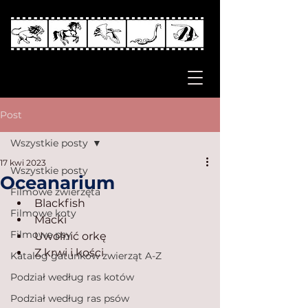
Post
Wszystkie posty
17 kwi 2023
Wszystkie posty
Oceanarium
Filmowe zwierzęta
Blackfish
Filmowe koty
Macki
Filmowe psy
Uwolnić orkę
Z krwi i kości
Katalog gatunków zwierząt A-Z
Podział według ras kotów
Podział według ras psów