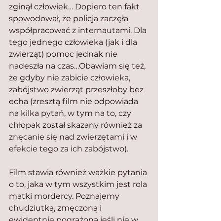
zginął człowiek… Dopiero ten fakt 
spowodował, że policja zaczęła 
współpracować z internautami. Dla 
tego jednego człowieka (jak i dla 
zwierząt) pomoc jednak nie 
nadeszła na czas…Obawiam się też, 
że gdyby nie zabicie człowieka, 
zabójstwo zwierząt przeszłoby bez 
echa (zresztą film nie odpowiada 
na kilka pytań, w tym na to, czy 
chłopak został skazany również za 
znęcanie się nad zwierzętami i w 
efekcie tego za ich zabójstwo).
Film stawia również ważkie pytania 
o to, jaka w tym wszystkim jest rola 
matki mordercy. Poznajemy 
chudziutką, zmęczoną i 
ewidentnie pogrążoną jeśli nie w 