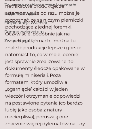
Zwierzęta prehistoryczne i wymarłe
netfliksowe produkcje: że 
sztampowe, że od razu można je 
Kryptozoologia
rozpoznać, że są niczym pierniczki 
Eksploatacja zwierząt
pochodzące z jednej foremki. 
Pomoc zwierzętom
Oczywiście, podobnie jak na 
Zwierzęta górą!
innych platformach,  można tu 
znaleźć produkcje lepsze i gorsze, 
natomiast to, co w mojej ocenie 
jest sprawnie zrealizowane, to 
dokumenty śledcze opakowane w 
formułę miniseriali. Poza 
formatem, który umożliwia 
„ogarnięcie’ całości w jeden 
wieczór i otrzymanie odpowiedzi 
na postawione pytania (co bardzo 
lubię jako osoba z natury 
niecierpliwa), poruszają one 
znacznie więcej dylematów natury 