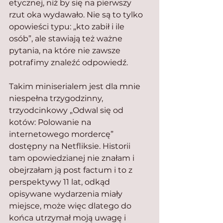
etycznej, niż by się na pierwszy 
rzut oka wydawało. Nie są to tylko 
opowieści typu: „kto zabił i ile 
osób”, ale stawiają też ważne 
pytania, na które nie zawsze 
potrafimy znaleźć odpowiedź.
Takim miniserialem jest dla mnie 
niespełna trzygodzinny, 
trzyodcinkowy „Odwal się od 
kotów: Polowanie na 
internetowego mordercę” 
dostępny na Netfliksie. Historii 
tam opowiedzianej nie znałam i 
obejrzałam ją post factum i to z 
perspektywy 11 lat, odkąd 
opisywane wydarzenia miały 
miejsce, może więc dlatego do 
końca utrzymał moją uwagę i 