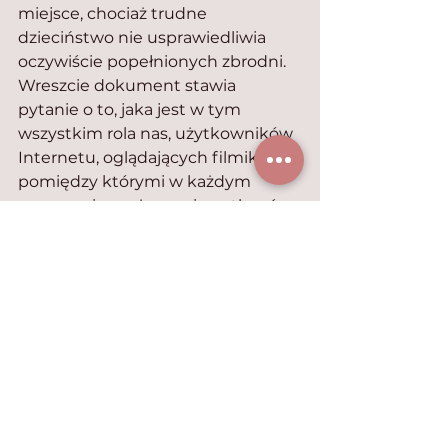
miejsce, chociaż trudne 
dzieciństwo nie usprawiedliwia 
oczywiście popełnionych zbrodni.
Wreszcie dokument stawia 
pytanie o to, jaka jest w tym 
wszystkim rola nas, użytkowników 
Internetu, oglądających filmiki, 
pomiędzy którymi w każdym 
momencie możemy się natknąć 
na dowody zbrodni. Jak się wtedy 
zachować? Okazuje się, że 
zgłoszenie filmu np. na Facebooku 
wcale nie pomoże ująć sprawcy – 
nawet jeśli film zostanie 
skasowany, traci się przecież 
materiał dowodowy w sprawie. 
Lepiej więc z nagraniem zgłosić się 
do organów ścigania lub odezwać 
się do członków grupy 