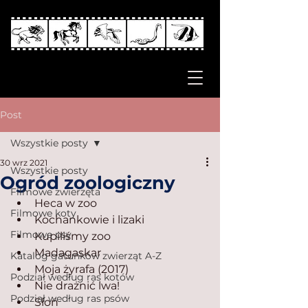
Post
Wszystkie posty
30 wrz 2021
Wszystkie posty
Ogród zoologiczny
Filmowe zwierzęta
Heca w zoo
Filmowe koty
Kochankowie i lizaki
Filmowe psy
Kupiliśmy zoo
Madagaskar
Katalog gatunków zwierząt A-Z
Moja żyrafa (2017)
Podział według ras kotów
Nie drażnić lwa!
Podział według ras psów
Słoń